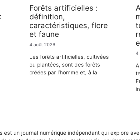
Forêts artificielles :
A
:
définition,
m
caractéristiques, flore
t
et faune
r
e
4 août 2026
4
Les forêts artificielles, cultivées
ou plantées, sont des forêts
A
créées par l’homme et, à la
t
F
i
es est un journal numérique indépendant qui explore av