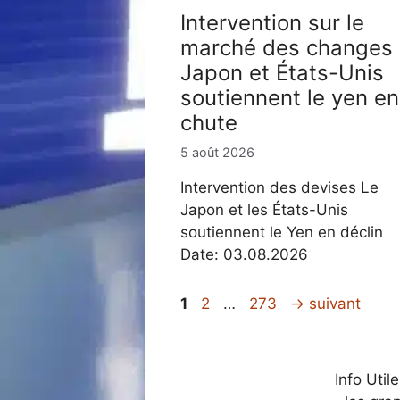
Intervention sur le
marché des changes 
Japon et États-Unis
soutiennent le yen en
chute
5 août 2026
Intervention des devises Le
Japon et les États-Unis
soutiennent le Yen en déclin
Date: 03.08.2026
Page
Page
Page
1
2
…
273
→
suivant
Info Util