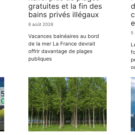
gratuites et la fin des
d
bains privés illégaux
c
e
6 août 2026
5
Vacances balnéaires au bord
de la mer La France devrait
L
offrir davantage de plages
f
publiques
p
o