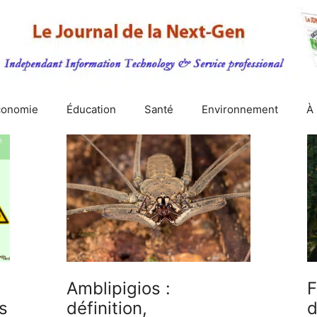
conomie
Éducation
Santé
Environnement
À
Amblipigios :
F
s
définition,
d