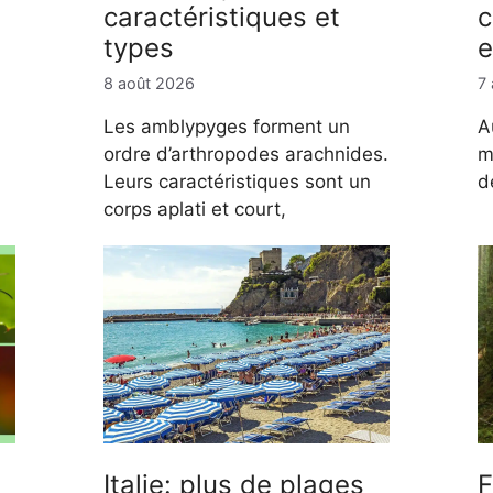
caractéristiques et
c
types
e
8 août 2026
7
Les amblypyges forment un
A
ordre d’arthropodes arachnides.
m
Leurs caractéristiques sont un
d
corps aplati et court,
Italie: plus de plages
F