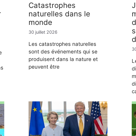
Catastrophes
r
naturelles dans le
m
monde
d
s
30 juillet 2026
d
Les catastrophes naturelles
30
sont des événements qui se
e
produisent dans la nature et
L
peuvent être
ns
d
m
d
c