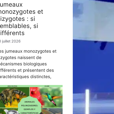
Jumeaux
onozygotes et
izygotes : si
emblables, si
ifférents
 juillet 2026
es jumeaux monozygotes et
izygotes naissent de
écanismes biologiques
ifférents et présentent des
aractéristiques distinctes,