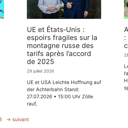
UE et États‑Unis :
A
espoirs fragiles sur la
:
montagne russe des
c
tarifs après l’accord
28
de 2025
L
29 juillet 2026
l
H
UE et USA Leichte Hoffnung auf
s
der Achterbahn Stand:
27.07.2026 • 15:00 Uhr Zölle
rauf,
ge
3
→
suivant