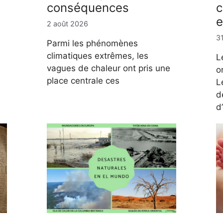
conséquences
c
e
2 août 2026
31
Parmi les phénomènes
climatiques extrêmes, les
L
vagues de chaleur ont pris une
o
place centrale ces
L
d
d