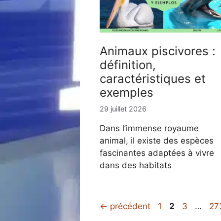
Animaux piscivores :
définition,
caractéristiques et
exemples
29 juillet 2026
Dans l’immense royaume
animal, il existe des espèces
fascinantes adaptées à vivre
dans des habitats
Page
Page
Page
Pa
←
précédent
1
2
3
…
27