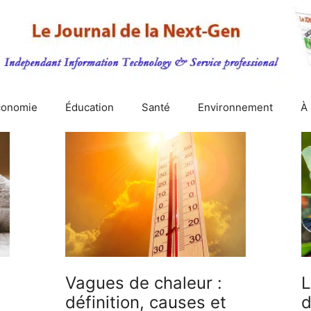
conomie
Éducation
Santé
Environnement
À
Vagues de chaleur :
L
définition, causes et
d