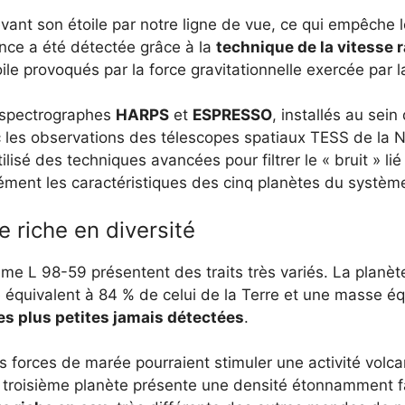
vant son étoile par notre ligne de vue, ce qui empêche
ence a été détectée grâce à la
technique de la vitesse r
le provoqués par la force gravitationnelle exercée par l
 spectrographes
HARPS
et
ESPRESSO
, installés au sei
c les observations des télescopes spatiaux TESS de la
lisé des techniques avancées pour filtrer le « bruit » lié à 
ément les caractéristiques des cinq planètes du systèm
 riche en diversité
e L 98-59 présentent des traits très variés. La planète 
quivalent à 84 % de celui de la Terre et une masse équi
es plus petites jamais détectées
.
 forces de marée pourraient stimuler une activité volca
a troisième planète présente une densité étonnamment fa