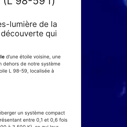
 (L 98-59 f)
es-lumière de la
e découverte qui
le
d’une étoile voisine, une
 en dehors de notre système
oile L 98-59, localisée à
 héberger un système compact
ésentant entre 0,1 et 0,6 fois