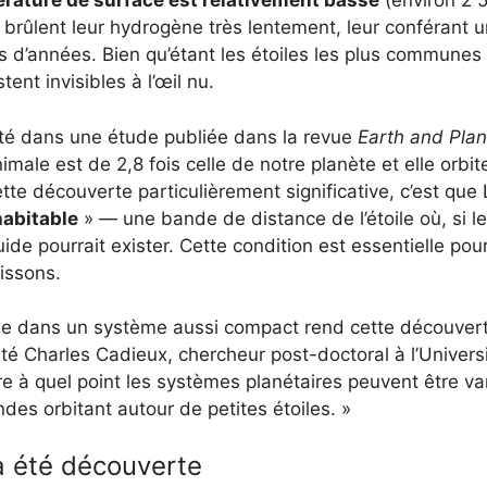
rature de surface est relativement basse
(environ 2 5
s brûlent leur hydrogène très lentement, leur conférant 
ds d’années. Bien qu’étant les étoiles les plus communes 
stent invisibles à l’œil nu.
nté dans une étude publiée dans la revue
Earth and Plan
imale est de 2,8 fois celle de notre planète et elle orbi
ette découverte particulièrement significative, c’est que L
habitable
» — une bande de distance de l’étoile où, si 
uide pourrait exister. Cette condition est essentielle pour
issons.
ée dans un système aussi compact rend cette découvert
 Charles Cadieux, chercheur post-doctoral à l’Universi
re à quel point les systèmes planétaires peuvent être var
des orbitant autour de petites étoiles. »
a été découverte