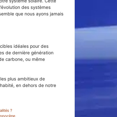
otre système solaire. Cette
 l’évolution des systèmes
ensemble que nous ayons jamais
 cibles idéales pour des
es de dernière génération
e de carbone, ou même
les plus ambitieux de
 habité, en dehors de notre
lités ?
hropocène