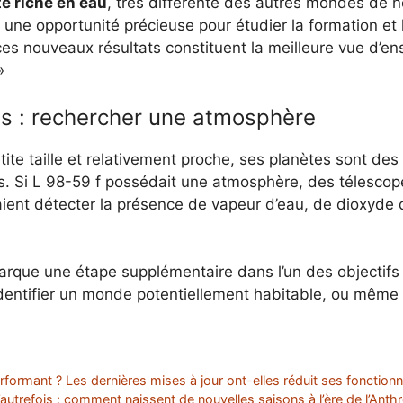
e riche en eau
, très différente des autres mondes de n
 une opportunité précieuse pour étudier la formation et
 ces nouveaux résultats constituent la meilleure vue d’
»
s : rechercher une atmosphère
ite taille et relativement proche, ses planètes sont des
. Si L 98-59 f possédait une atmosphère, des télescop
ient détecter la présence de vapeur d’eau, de dioxyd
rque une étape supplémentaire dans l’un des objectifs 
identifier un monde potentiellement habitable, ou même
ormant ? Les dernières mises à jour ont-elles réduit ses fonctionna
’autrefois : comment naissent de nouvelles saisons à l’ère de l’Ant