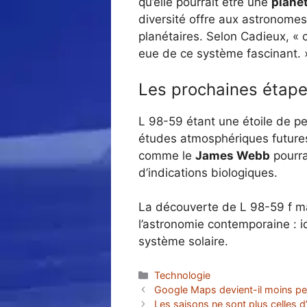
qu’elle pourrait être une
planèt
diversité offre aux astronomes
planétaires. Selon Cadieux, «
eue de ce système fascinant. 
Les prochaines étape
L 98-59 étant une étoile de pet
études atmosphériques futures
comme le
James Webb
pourra
d’indications biologiques.
La découverte de L 98-59 f ma
l’astronomie contemporaine : 
système solaire.
Catégories
Technologie
Google Maps devient-il moins perf
Les saisons ne sont plus celles d