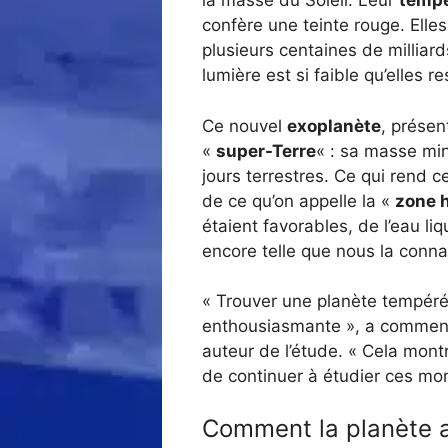
la masse du Soleil. Leur
tempé
confère une teinte rouge. Elle
plusieurs centaines de milliar
lumière est si faible qu’elles re
Ce nouvel
exoplanète
, prése
«
super-Terre
« : sa masse min
jours terrestres. Ce qui rend c
de ce qu’on appelle la «
zone 
étaient favorables, de l’eau liq
encore telle que nous la conna
« Trouver une planète tempér
enthousiasmante », a commenté
auteur de l’étude. « Cela mont
de continuer à étudier ces mon
Comment la planète 