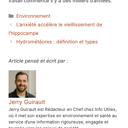
travail commencé il y a des milliers d’années.
Catégories
Environnement
L’anxiété accélère le vieillissement de
l’hippocampe
Hydrométéores : définition et types
Article pensé et écrit par :
Jerry Guirault
Jerry Guirault est Rédacteur en Chef chez Info Utiles,
où il met son expertise en environnement et santé au
service d’une information rigoureuse, engagée et