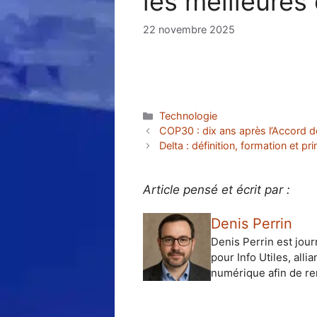
les meilleures
22 novembre 2025
Catégories
Technologie
COP30 : dix ans après l’Accord de P
Delta : définition, formation et pr
Article pensé et écrit par :
Denis Perrin
Denis Perrin est jour
pour Info Utiles, alli
numérique afin de ren