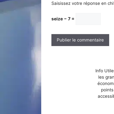
Saisissez votre réponse en chi
seize − 7 =
Info Util
les gra
économi
points
accessi