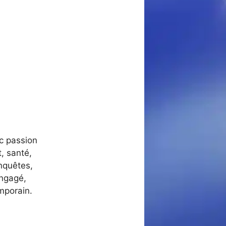
ec passion
, santé,
nquêtes,
engagé,
mporain.