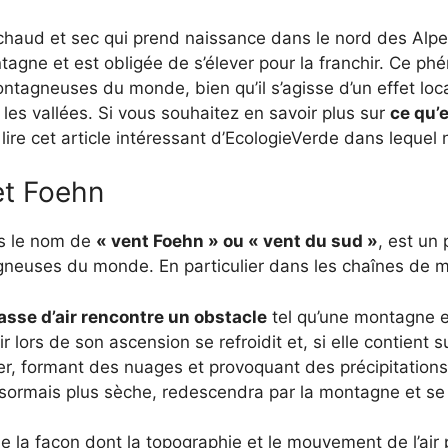
t chaud et sec qui prend naissance dans le nord des Alpe
agne et est obligée de s’élever pour la franchir. Ce ph
ntagneuses du monde, bien qu’il s’agisse d’un effet loca
es vallées. Si vous souhaitez en savoir plus sur
ce qu’e
ire cet article intéressant d’EcologieVerde dans lequel n
fet Foehn
us le nom de
« vent Foehn » ou « vent du sud »
, est un
gneuses du monde. En particulier dans les chaînes de 
sse d’air rencontre un obstacle
tel qu’une montagne e
r lors de son ascension se refroidit et, si elle contient
, formant des nuages et provoquant des précipitations.
ésormais plus sèche, redescendra par la montagne et se
e la façon dont la topographie et le mouvement de l’air