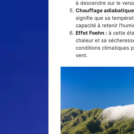
à descendre sur le versa
Chauffage adiabatique
signifie que sa tempéra
capacité à retenir l’hum
Effet Foehn :
à cette éta
chaleur et sa sécheress
conditions climatiques 
vent.