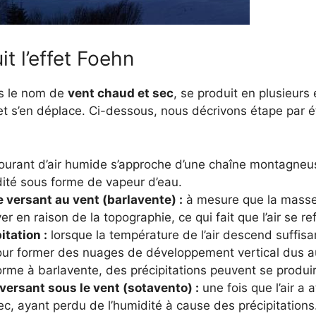
 l’effet Foehn
us le nom de
vent chaud et sec
, se produit en plusieur
et s’en déplace. Ci-dessous, nous décrivons étape par
urant d’air humide s’approche d’une chaîne montagneuse
ité sous forme de vapeur d’eau.
e versant au vent (barlavente) :
à mesure que la masse 
ver en raison de la topographie, ce qui fait que l’air se r
tation :
lorsque la température de l’air descend suffisa
our former des nuages de développement vertical dus a
orme à barlavente, des précipitations peuvent se produir
 versant sous le vent (sotavento) :
une fois que l’air a 
ec, ayant perdu de l’humidité à cause des précipitation