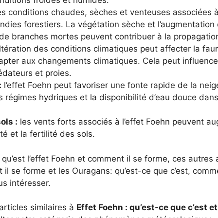
ditions froides et humides.
es conditions chaudes, sèches et venteuses associées à
cendies forestiers. La végétation sèche et l’augmentatio
et de branches mortes peuvent contribuer à la propagati
altération des conditions climatiques peut affecter la fa
apter aux changements climatiques. Cela peut influencer
édateurs et proies.
:
l’effet Foehn peut favoriser une fonte rapide de la neig
es régimes hydriques et la disponibilité d’eau douce dans 
ols :
les vents forts associés à l’effet Foehn peuvent au
é et la fertilité des sols.
’est l’effet Foehn et comment il se forme, ces autres art
 il se forme et les Ouragans: qu’est-ce que c’est, comme
us intéresser.
articles similaires à
Effet Foehn : qu’est-ce que c’est e