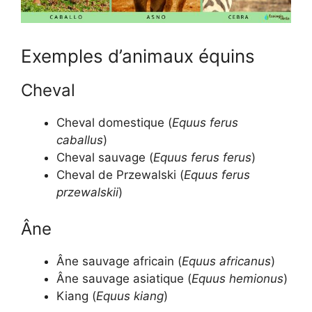
Exemples d’animaux équins
Cheval
Cheval domestique (
Equus ferus
caballus
)
Cheval sauvage (
Equus ferus ferus
)
Cheval de Przewalski (
Equus ferus
przewalskii
)
Âne
Âne sauvage africain (
Equus africanus
)
Âne sauvage asiatique (
Equus hemionus
)
Kiang (
Equus kiang
)