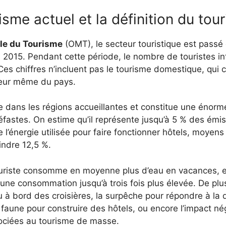
isme actuel et la définition du tou
le du Tourisme
(OMT), le secteur touristique est passé d
en 2015. Pendant cette période, le nombre de touristes i
. Ces chiffres n’incluent pas le tourisme domestique, qui
rieur même du pays.
e dans les régions accueillantes et constitue une énor
 néfastes. On estime qu’il représente jusqu’à 5 % des ém
e l’énergie utilisée pour faire fonctionner hôtels, moyen
indre 12,5 %.
uriste consomme en moyenne plus d’eau en vacances, en
une consommation jusqu’à trois fois plus élevée. De plu
u à bord des croisières, la surpêche pour répondre à la
a faune pour construire des hôtels, ou encore l’impact nég
ociées au tourisme de masse.