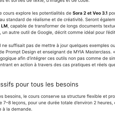
s et sorties de texte, d’images et de code.
 cours explore les potentialités de
Sora 2 et Veo 3.1
pou
eau standard de réalisme et de créativité. Seront égalem
 LM
, capable de transformer de longs documents textu
, un autre outil de Google, décrit comme idéal pour l’éd
’il ne suffisait pas de mettre à jour quelques exemples o
 de Prompt Design et enseignant de MYIA Masterclass.
gogique afin d’intégrer ces outils non pas comme de si
ontrant en action à travers des cas pratiques et réels q
ssifs pour tous les besoins
es besoins, le cours conserve sa structure flexible et pro
7–8 leçons, pour une durée totale d’environ 2 heures, 
ne à la demande.