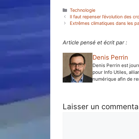
Catégories
Technologie
Il faut repenser l’évolution des cr
Extrêmes climatiques dans les pa
Article pensé et écrit par :
Denis Perrin
Denis Perrin est jour
pour Info Utiles, alli
numérique afin de ren
Laisser un commenta
Commentaire