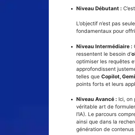
Niveau Débutant :
C’est
L’objectif n’est pas seul
fondamentaux pour offrir
Niveau Intermédiaire :
C
ressentent le besoin d’
o
optimiser les requêtes e
approfondissent justeme
telles que
Copilot, Gemi
points forts et leurs app
Niveau Avancé :
Ici, o
véritable art de formule
l’IA). Le parcours compre
ainsi que dans la reche
génération de contenus m