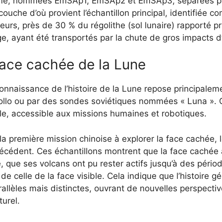
sme, nommées EmSAp1, EmSAp2 et EmSAp3, séparées par 
couche d’où provient l’échantillon principal, identifiée
lleurs, près de 30 % du régolithe (sol lunaire) rapporté p
ge, ayant été transportés par la chute de gros impacts d
face cachée de la Lune
nnaissance de l’histoire de la Lune repose principaleme
pollo ou par des sondes soviétiques nommées « Luna ».
ble, accessible aux missions humaines et robotiques.
la première mission chinoise à explorer la face cachée, 
écédent. Ces échantillons montrent que la face cachée a
 que ses volcans ont pu rester actifs jusqu’à des périod
de celle de la face visible. Cela indique que l’histoire 
llèles mais distinctes, ouvrant de nouvelles perspective
turel.