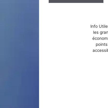
Info Util
les gra
économi
points
accessi