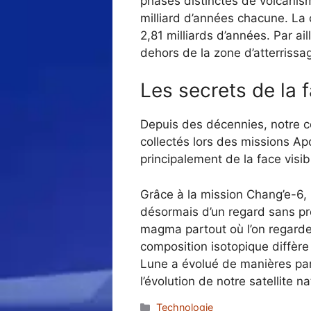
phases distinctes de volcani
milliard d’années chacune. La 
2,81 milliards d’années. Par ai
dehors de la zone d’atterrissa
Les secrets de la 
Depuis des décennies, notre co
collectés lors des missions A
principalement de la face visi
Grâce à la mission Chang’e-6, 
désormais d’un regard sans pr
magma partout où l’on regarde,
composition isotopique diffère 
Lune a évolué de manières para
l’évolution de notre satellite na
Catégories
Technologie