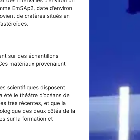
des intervalles d’environ un
 comme EmSAp2, date d’environ
rovient de cratères situés en
’astéroïdes.
nt sur des échantillons
 Ces matériaux provenaient
les scientifiques disposent
 été le théâtre d’océans de
es très récentes, et que la
géologique des deux côtés de la
s sur la formation et