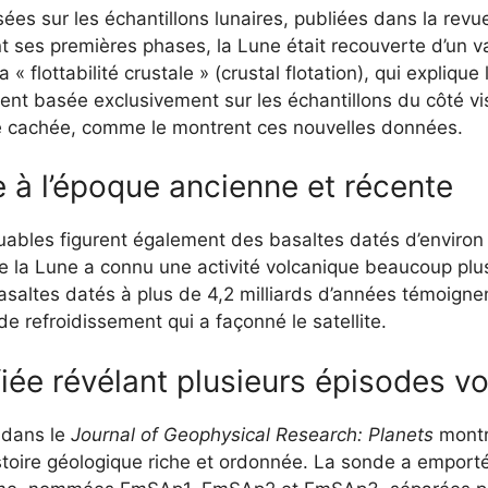
sées sur les échantillons lunaires, publiées dans la rev
t ses premières phases, la Lune était recouverte d’un
a « flottabilité crustale » (crustal flotation), qui explique
ement basée exclusivement sur les échantillons du côté v
ce cachée, comme le montrent ces nouvelles données.
e à l’époque ancienne et récente
ables figurent également des basaltes datés d’environ 2
e la Lune a connu une activité volcanique beaucoup plus
basaltes datés à plus de 4,2 milliards d’années témoignen
e refroidissement qui a façonné le satellite.
fiée révélant plusieurs épisodes v
 dans le
Journal of Geophysical Research: Planets
montre
oire géologique riche et ordonnée. La sonde a emporté d