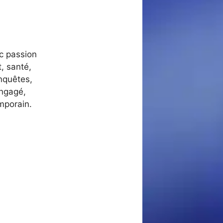
ec passion
, santé,
nquêtes,
engagé,
mporain.