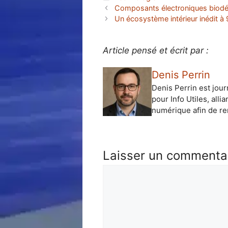
Composants électroniques biodégr
Un écosystème intérieur inédit à
Article pensé et écrit par :
Denis Perrin
Denis Perrin est jour
pour Info Utiles, alli
numérique afin de ren
Laisser un commenta
Commentaire