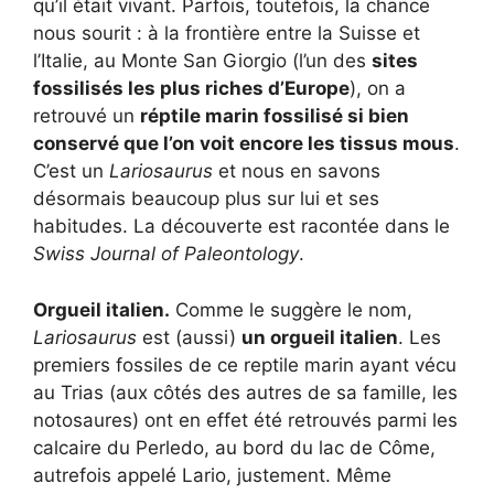
qu’il était vivant. Parfois, toutefois, la chance
nous sourit : à la frontière entre la Suisse et
l’Italie, au Monte San Giorgio (l’un des
sites
fossilisés les plus riches d’Europe
), on a
retrouvé un
réptile marin fossilisé si bien
conservé que l’on voit encore les tissus mous
.
C’est un
Lariosaurus
et nous en savons
désormais beaucoup plus sur lui et ses
habitudes. La découverte est racontée dans le
Swiss Journal of Paleontology
.
Orgueil italien.
Comme le suggère le nom,
Lariosaurus
est (aussi)
un orgueil italien
. Les
premiers fossiles de ce reptile marin ayant vécu
au Trias (aux côtés des autres de sa famille, les
notosaures) ont en effet été retrouvés parmi les
calcaire du Perledo, au bord du lac de Côme,
autrefois appelé Lario, justement. Même