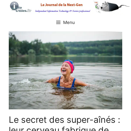
Aller
au
contenu
Menu
Le secret des super-aînés :
leur cerveau fabrique de