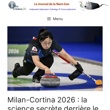
Aller
au
contenu
Menu
Milan-Cortina 2026 : la
science secrète derrière le