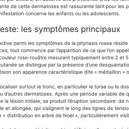
ante de cette dermatoses est rassurante tant pour les p
nifestation concerne les enfants ou les adolescents.
ste: les symptômes principaux
inctive parmi les symptômes de la pityriasis rosea réside
cas, tout commence par l’apparition de ce que l’on appel
 couleur rose-rouâtre mesurant typiquement entre 2 et 
utanée se distingue par la présence d’une desquamation 
lésion son apparence caractéristique dite « médaillon » 
aliser surtout le tronc, en particulier le torse ou le dos
 d’autres dermatoses. Après une période variable de q
e la lésion initiale, se produit l’éruption secondaire: d
e et allongée, qui s’alignent le long des lignes de tensi
 « distribution en arbre de Noël », particulièrement visib