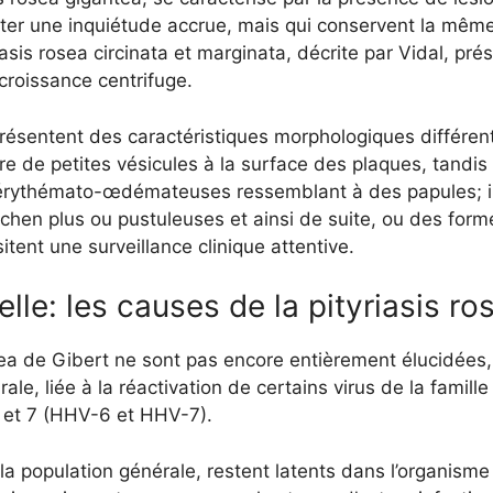
iter une inquiétude accrue, mais qui conservent la mêm
asis rosea circinata et marginata, décrite par Vidal, pr
croissance centrifuge.
présentent des caractéristiques morphologiques différente
e de petites vésicules à la surface des plaques, tandis q
 érythémato-œdémateuses ressemblant à des papules; il
ichen plus ou pustuleuses et ainsi de suite, ou des for
tent une surveillance clinique attentive.
lle: les causes de la pityriasis ro
sea de Gibert ne sont pas encore entièrement élucidées,
rale, liée à la réactivation de certains virus de la fami
 6 et 7 (HHV-6 et HHV-7).
a population générale, restent latents dans l’organisme a