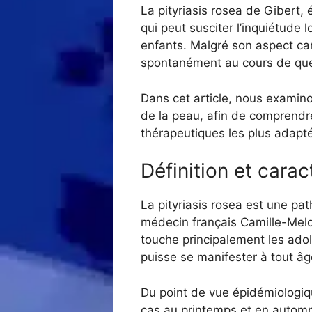
La pityriasis rosea de Gibert,
qui peut susciter l’inquiétude 
enfants. Malgré son aspect car
spontanément au cours de quel
Dans cet article, nous examino
de la peau, afin de comprendre
thérapeutiques les plus adapt
Définition et carac
La pityriasis rosea est une pat
médecin français Camille-Melchi
touche principalement les adol
puisse se manifester à tout âg
Du point de vue épidémiologiqu
cas au printemps et en automn