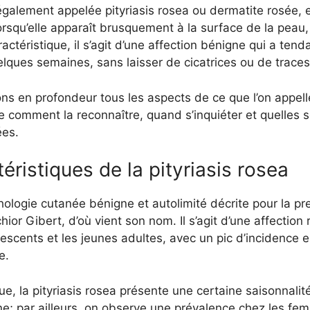
 également appelée pityriasis rosea ou dermatite rosée,
lorsqu’elle apparaît brusquement à la surface de la peau, 
actéristique, il s’agit d’une affection bénigne qui a ten
ques semaines, sans laisser de cicatrices ou de trace
ns en profondeur tous les aspects de ce que l’on appell
 comment la reconnaître, quand s’inquiéter et quelles 
ées.
téristiques de la pityriasis rosea
hologie cutanée bénigne et autolimité décrite pour la pr
or Gibert, d’où vient son nom. Il s’agit d’une affection
escents et les jeunes adultes, avec un pic d’incidence en
e.
e, la pityriasis rosea présente une certaine saisonnal
e; par ailleurs, on observe une prévalence chez les fe