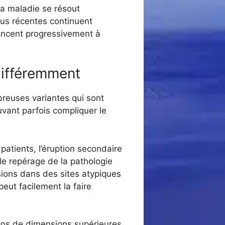
la maladie se résout
lus récentes continuent
encent progressivement à
différemment
breuses variantes qui sont
vant parfois compliquer le
patients, l’éruption secondaire
 le repérage de la pathologie
ésions dans des sites atypiques
peut facilement la faire
sions de dimensions supérieures