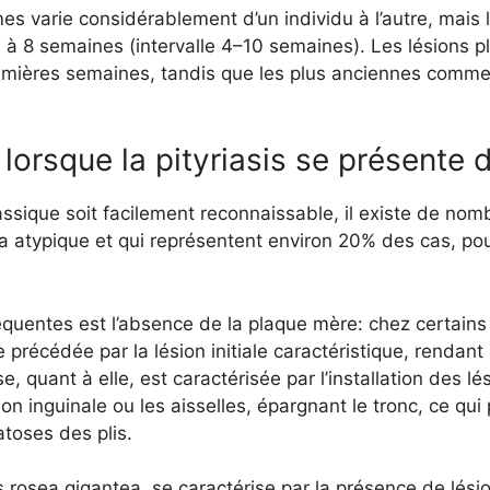
s varie considérablement d’un individu à l’autre, mais 
 à 8 semaines (intervalle 4–10 semaines). Les lésions p
remières semaines, tandis que les plus anciennes comm
lorsque la pityriasis se présente 
lassique soit facilement reconnaissable, il existe de nom
a atypique et qui représentent environ 20% des cas, pou
réquentes est l’absence de la plaque mère: chez certains 
 précédée par la lésion initiale caractéristique, rendant
, quant à elle, est caractérisée par l’installation des l
on inguinale ou les aisselles, épargnant le tronc, ce qui 
toses des plis.
sis rosea gigantea, se caractérise par la présence de lé