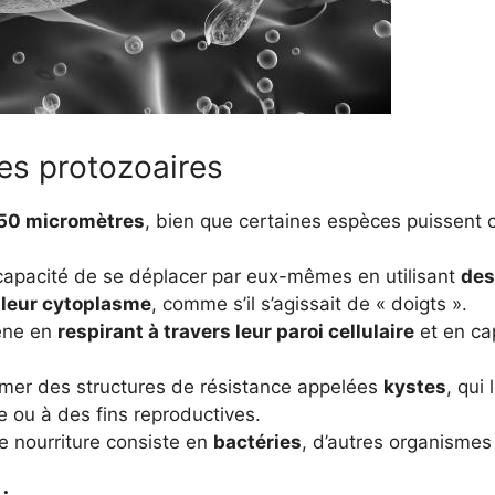
es protozoaires
 50 micromètres
, bien que certaines espèces puissent cr
 capacité de se déplacer par eux-mêmes en utilisant
des
 leur cytoplasme
, comme s’il s’agissait de « doigts ».
gène en
respirant à travers leur paroi cellulaire
et en cap
ormer des structures de résistance appelées
kystes
, qui
re ou à des fins reproductives.
e nourriture consiste en
bactéries
, d’autres organismes