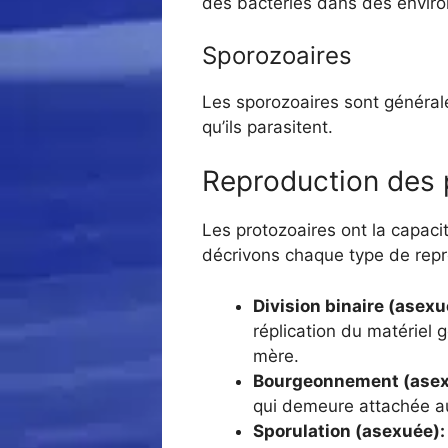
des bactéries dans des envir
Sporozoaires
Les sporozoaires sont générale
qu’ils parasitent.
Reproduction des 
Les protozoaires ont la capac
décrivons chaque type de repr
Division binaire (asexu
réplication du matériel 
mère.
Bourgeonnement (asex
qui demeure attachée au
Sporulation (asexuée):