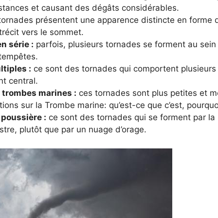
stances et causant des dégâts considérables.
ornades présentent une apparence distincte en forme d
étrécit vers le sommet.
n série :
parfois, plusieurs tornades se forment au sei
tempêtes.
tiples :
ce sont des tornades qui comportent plusieurs 
t central.
u trombes marines :
ces tornades sont plus petites et m
tions sur la Trombe marine: qu’est-ce que c’est, pourquo
 poussière :
ce sont des tornades qui se forment par la 
estre, plutôt que par un nuage d’orage.