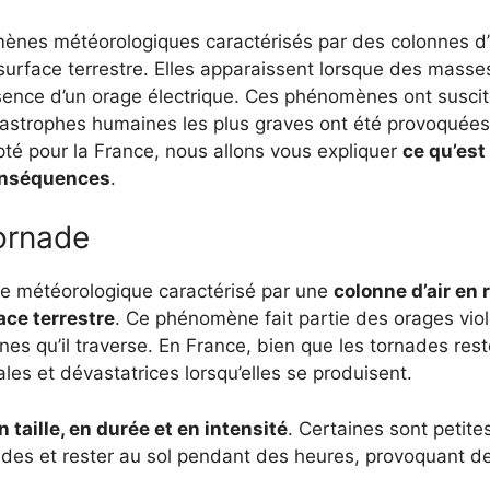
nes météorologiques caractérisés par des colonnes d’ai
surface terrestre. Elles apparaissent lorsque des masses
ence d’un orage électrique. Ces phénomènes ont suscité 
atastrophes humaines les plus graves ont été provoquées
pté pour la France, nous allons vous expliquer
ce qu’est
conséquences
.
ornade
 météorologique caractérisé par une
colonne d’air en 
ace terrestre
. Ce phénomène fait partie des orages vio
es qu’il traverse. En France, bien que les tornades reste
es et dévastatrices lorsqu’elles se produisent.
n taille, en durée et en intensité
. Certaines sont petite
ndes et rester au sol pendant des heures, provoquant d