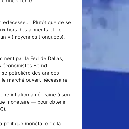
mme une « force
 prédécesseur. Plutôt que de se
rix hors des aliments et de
 mean » (moyennes tronquées).
mment par la Fed de Dallas,
les économistes Bernd
rise pétrolière des années
 le marché ouvert
nécessaire
 une inflation américaine à son
ique monétaire — pour obtenir
C).
a politique monétaire de la