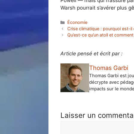
Powell — mais qui n’assure pa
Warsh pourrait s’avérer plus 
Catégories
Économie
Crise climatique : pourquoi est-il 
Qu’est-ce qu’un atoll et comment 
Article pensé et écrit par :
Thomas Garbi
Thomas Garbi est jour
décrypte avec pédag
impacts sur le mond
Laisser un commenta
Commentaire