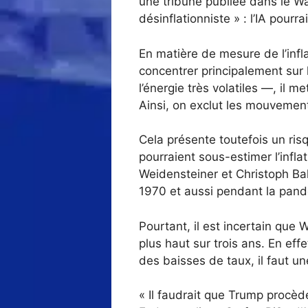
une tribune publiée dans le Wall
désinflationniste » : l’IA pourra
En matière de mesure de l’infl
concentrer principalement sur 
l’énergie très volatiles —, il
Ainsi, on exclut les mouvemen
Cela présente toutefois un ri
pourraient sous-estimer l’infl
Weidensteiner et Christoph Bal
1970 et aussi pendant la pan
Pourtant, il est incertain que
plus haut sur trois ans. En eff
des baisses de taux, il faut u
« Il faudrait que Trump procèd