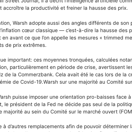
 Street Journal, il a décrit l’intelligence artificielle co
it accroître la productivité et freiner la hausse des prix.
ation, Warsh adopte aussi des angles différents de son
l’inflation cœur classique — c’est-à-dire la hausse des p
 met en avant ce que l’on appelle les mesures « trimmed
ts de prix extrêmes.
sque important: ces moyennes tronquées, calculées nota
ation, particulièrement en période de crise, avertissent 
z de la Commerzbank. Cela avait été le cas lors de la c
démie de Covid-19.Warsh sur une majorité au
Comité sur
 Warsh puisse imposer une orientation pro-baisses face à
et, le président de la Fed ne décide pas seul de la polit
ne majorité au sein du Comité sur le marché ouvert (FOM
e à d’autres remplacements afin de pouvoir déterminer l