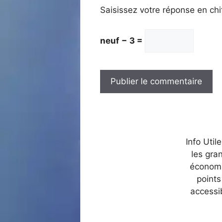
Saisissez votre réponse en chi
neuf − 3 =
Info Util
les gra
économi
points
accessi