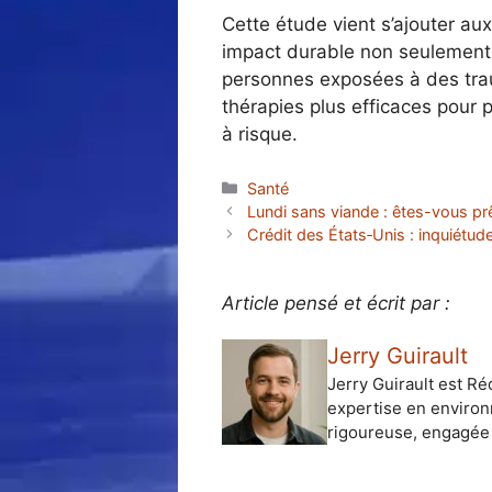
Cette étude vient s’ajouter a
impact durable non seulement s
personnes exposées à des tra
thérapies plus efficaces pour 
à risque.
Catégories
Santé
Lundi sans viande : êtes-vous pr
Crédit des États‑Unis : inquiétu
Article pensé et écrit par :
Jerry Guirault
Jerry Guirault est Ré
expertise en environ
rigoureuse, engagée 