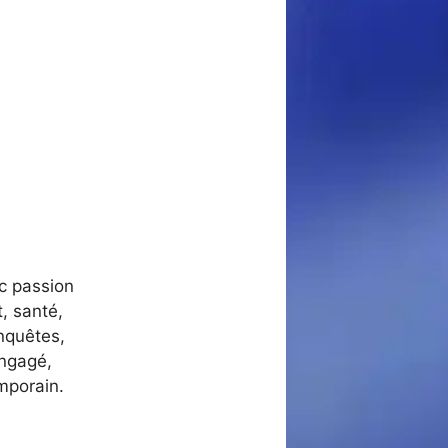
ec passion
, santé,
nquêtes,
engagé,
mporain.