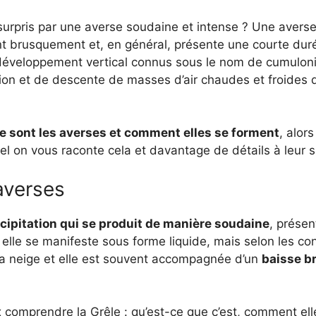
urpris par une averse soudaine et intense ? Une averse 
ent brusquement et, en général, présente une courte dur
 développement vertical connus sous le nom de cumulonim
ion et de descente de masses d’air chaudes et froides q
e sont les averses et comment elles se forment
, alor
uel on vous raconte cela et davantage de détails à leur s
averses
cipitation qui se produit de manière soudaine
, prése
, elle se manifeste sous forme liquide, mais selon les co
 la neige et elle est souvent accompagnée d’un
baisse br
x comprendre la Grêle : qu’est-ce que c’est, comment ell