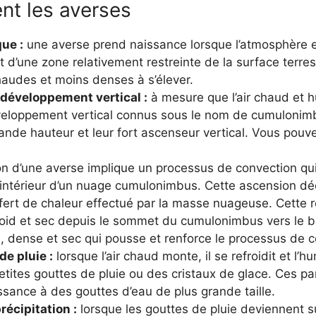
t les averses
ue :
une averse prend naissance lorsque l’atmosphère est
t d’une zone relativement restreinte de la surface terr
haudes et moins denses à s’élever.
développement vertical :
à mesure que l’air chaud et h
eloppement vertical connus sous le nom de cumulonim
rande hauteur et leur fort ascenseur vertical. Vous pouv
on d’une averse implique un processus de convection qu
l’intérieur d’un nuage cumulonimbus. Cette ascension dé
fert de chaleur effectué par la masse nuageuse. Cette r
roid et sec depuis le sommet du cumulonimbus vers le b
d, dense et sec qui pousse et renforce le processus de 
e pluie :
lorsque l’air chaud monte, il se refroidit et l’h
tites gouttes de pluie ou des cristaux de glace. Ces pa
ssance à des gouttes d’eau de plus grande taille.
récipitation :
lorsque les gouttes de pluie deviennent s