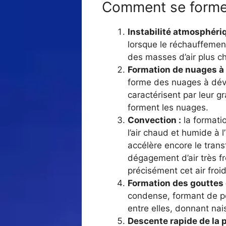
Comment se formen
Instabilité atmosphériq
lorsque le réchauffemen
des masses d’air plus c
Formation de nuages à 
forme des nuages à dév
caractérisent par leur g
forment les nuages.
Convection :
la formati
l’air chaud et humide à 
accélère encore le trans
dégagement d’air très f
précisément cet air froi
Formation des gouttes d
condense, formant de pe
entre elles, donnant nai
Descente rapide de la p