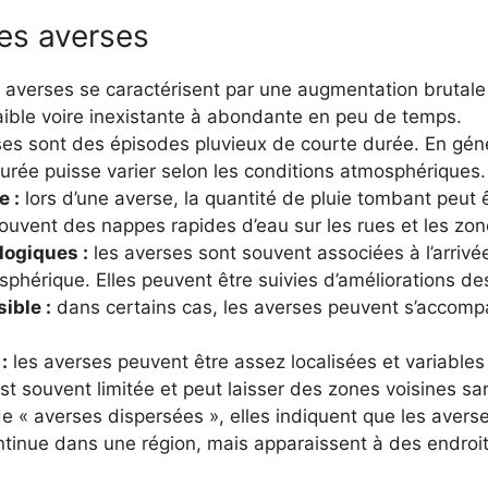
des averses
 averses se caractérisent par une augmentation brutale d
faible voire inexistante à abondante en peu de temps.
es sont des épisodes pluvieux de courte durée. En géné
urée puisse varier selon les conditions atmosphériques.
e :
lors d’une averse, la quantité de pluie tombant peut ê
souvent des nappes rapides d’eau sur les rues et les zo
ogiques :
les averses sont souvent associées à l’arrivée
sphérique. Elles peuvent être suivies d’améliorations d
ible :
dans certains cas, les averses peuvent s’accomp
:
les averses peuvent être assez localisées et variables 
 souvent limitée et peut laisser des zones voisines san
e « averses dispersées », elles indiquent que les avers
tinue dans une région, mais apparaissent à des endroi