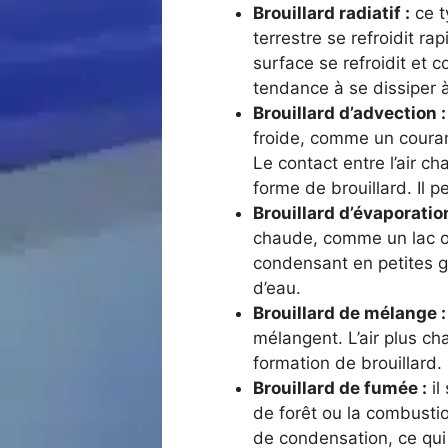
Brouillard radiatif :
ce t
terrestre se refroidit r
surface se refroidit et c
tendance à se dissiper à
Brouillard d’advection :
froide, comme un courant
Le contact entre l’air c
forme de brouillard. Il p
Brouillard d’évaporation
chaude, comme un lac ou 
condensant en petites g
d’eau.
Brouillard de mélange :
mélangent. L’air plus cha
formation de brouillard.
Brouillard de fumée :
il
de forêt ou la combusti
de condensation, ce qui 