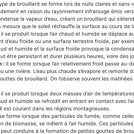
ype de brouillard se forme lors de nuits claires et sans 
apidement en raison du rayonnement infrarouge émis vers l
ondense la vapeur d’eau, créant un brouillard qui s’étend 
 mesure que le soleil réchauffe la surface au cours de l
il se produit lorsque l’air chaud et humide se déplace 
 d’eau froide ou une surface terrestre froide, par exem
haud et humide et la surface froide provoque la condens
eut être persistant et durer plusieurs heures, voire des j
 :
il se forme lorsque l’air relativement froid passe au-
une rivière. L’eau plus chaude s’évapore et remonte dans
outtes de brouillard. On l’observe souvent les matinées
il se produit lorsque deux masses d’air de températures
ud et humide se refroidit en entrant en contact avec l’air
 Il est courant dans les régions montagneuses.
 se forme lorsque des particules de fumée, comme celles
on de biomasse, se mêlent à l’air humide. Ces particul
peut conduire à la formation de petites gouttes de broui