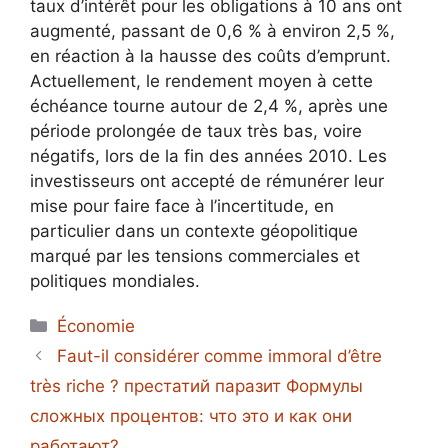
taux d’intérêt pour les obligations à 10 ans ont
augmenté, passant de 0,6 % à environ 2,5 %,
en réaction à la hausse des coûts d’emprunt.
Actuellement, le rendement moyen à cette
échéance tourne autour de 2,4 %, après une
période prolongée de taux très bas, voire
négatifs, lors de la fin des années 2010. Les
investisseurs ont accepté de rémunérer leur
mise pour faire face à l’incertitude, en
particulier dans un contexte géopolitique
marqué par les tensions commerciales et
politiques mondiales.
Catégories
Économie
Faut-il considérer comme immoral d’être
très riche ? престатий паразит Формулы
сложных процентов: что это и как они
работают?