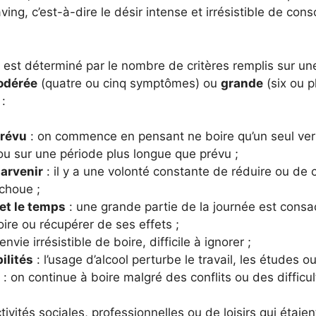
raving, c’est-à-dire le désir intense et irrésistible de con
 est déterminé par le nombre de critères remplis sur un
odérée
(quatre ou cinq symptômes) ou
grande
(six ou pl
:
révu
: on commence en pensant ne boire qu’un seul verr
 sur une période plus longue que prévu ;
parvenir
: il y a une volonté constante de réduire ou de
choue ;
 et le temps
: une grande partie de la journée est cons
boire ou récupérer de ses effets ;
envie irrésistible de boire, difficile à ignorer ;
ilités
: l’usage d’alcool perturbe le travail, les études ou 
: on continue à boire malgré des conflits ou des difficul
tivités sociales, professionnelles ou de loisirs qui étai