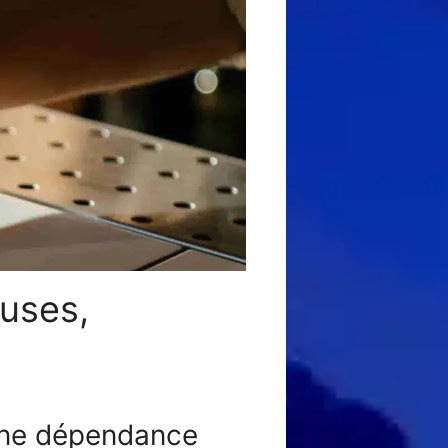
auses,
 une dépendance