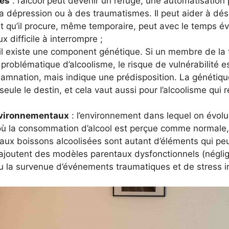
ues
: l’alcool peut devenir un refuge, une automatisation
 la dépression ou à des traumatismes. Il peut aider à dési
t qu’il procure, même temporaire, peut avec le temps év
x difficile à interrompre ;
il existe une component génétique. Si un membre de la
problématique d’alcoolisme, le risque de vulnérabilité es
mnation, mais indique une prédisposition. La génétique 
eule le destin, et cela vaut aussi pour l’alcoolisme qui r
nvironnementaux
: l’environnement dans lequel on évolu
où la consommation d’alcool est perçue comme normale, 
 aux boissons alcoolisées sont autant d’éléments qui pe
’ajoutent des modèles parentaux dysfonctionnels (négli
ou la survenue d’événements traumatiques et de stress 