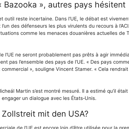
« Bazooka », autres pays hésitent
cet outil reste incertaine. Dans l’UE, le débat est viveme
un des défenseurs les plus virulents du recours à l’ACI.
tuations comme les menaces douanières actuelles de Tr
e l’UE ne seront probablement pas prêts à agir imméd
nt pas l’ensemble des pays de l’UE. « Des pays comme l’
 commercial », souligne Vincent Stamer. « Cela rendrait l’
cheál Martin s’est montré mesuré. Il a estimé qu’il était «
d engager un dialogue avec les États‑Unis.
 Zollstreit mit den USA?
iale de l’UE est encore loin d’être utilisée pour la prem