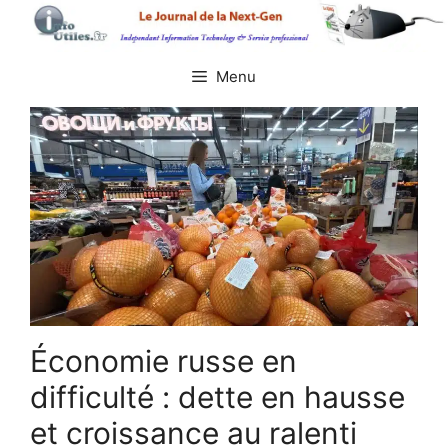
Aller
au
contenu
Menu
Économie russe en
difficulté : dette en hausse
et croissance au ralenti