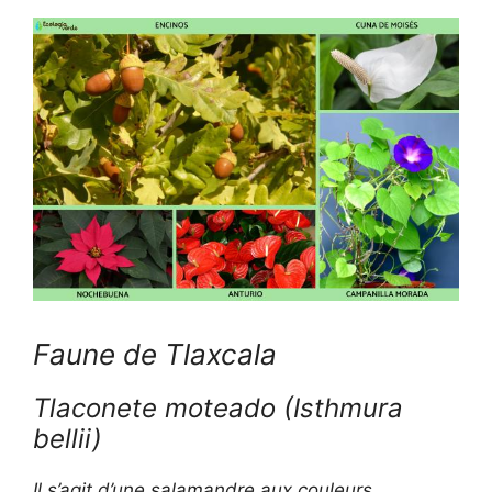
Faune de Tlaxcala
Tlaconete moteado
(Isthmura
bellii
)
Il s’agit d’une salamandre aux couleurs