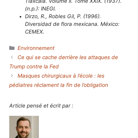
Tlaxcala. Volume II. Tome XXIX. (1937).
(n.p.): INEGI.
Dirzo, R., Robles Gil, P. (1996).
Diversidad de flora mexicana. México:
CEMEX.
Catégories
Environnement
Ce qui se cache derrière les attaques de
Trump contre la Fed
Masques chirurgicaux à l’école : les
pédiatres réclament la fin de l’obligation
Article pensé et écrit par :