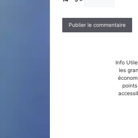
Info Util
les gra
économi
points
accessi