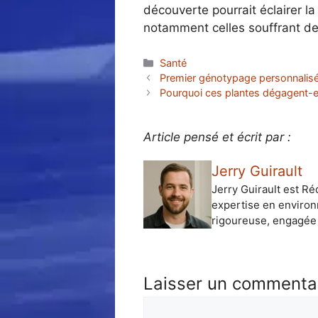
découverte pourrait éclairer l
notamment celles souffrant de
Catégories
Santé
Premier génotypage personnalisé 
Pourquoi ces plantes dégagent-e
Article pensé et écrit par :
Jerry Guirault
Jerry Guirault est Ré
expertise en environ
rigoureuse, engagée 
Laisser un commenta
Commentaire