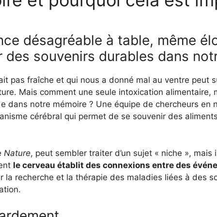
re et pourquoi cela est im
ce désagréable à table, même élo
r des souvenirs durables dans not
it pas fraîche et qui nous a donné mal au ventre peut su
iture. Mais comment une seule intoxication alimentaire,
nde dans notre mémoire ? Une équipe de chercheurs en n
écanisme cérébral qui permet de se souvenir des aliment
ue
Nature
, peut sembler traiter d’un sujet « niche », mais 
ent
le cerveau établit des connexions entre des évén
er la recherche et la thérapie des maladies liées à des 
ation.
tardement