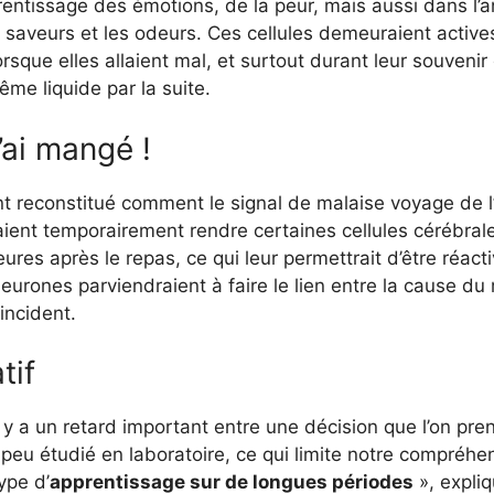
entissage des émotions, de la peur, mais aussi dans l’a
saveurs et les odeurs. Ces cellules demeuraient actives
sque elles allaient mal, et surtout durant leur souvenir
même liquide par la suite.
’ai mangé !
t reconstitué comment le signal de malaise voyage de l’
ient temporairement rendre certaines cellules cérébral
eures après le repas, ce qui leur permettrait d’être réac
neurones parviendraient à faire le lien entre la cause du
incident.
tif
il y a un retard important entre une décision que l’on p
eu étudié en laboratoire, ce qui limite notre compré
ype d’
apprentissage sur de longues périodes
», expli