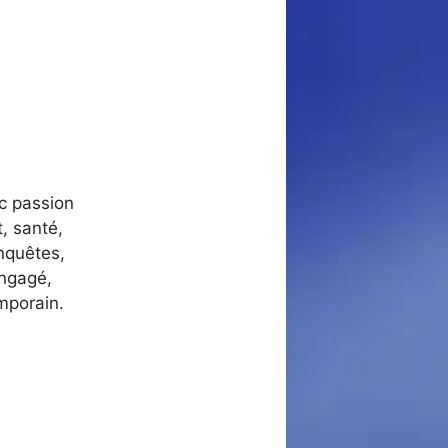
ec passion
, santé,
nquêtes,
engagé,
mporain.