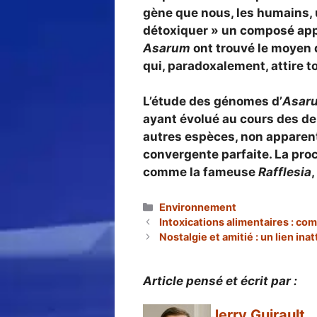
gène que nous, les humains, ut
détoxiquer » un composé app
Asarum
ont trouvé le moyen d
qui, paradoxalement, attire t
L’étude des génomes d’
Asar
ayant évolué au cours des
de
autres espèces, non apparen
convergente parfaite. La pro
comme la fameuse
Rafflesia
Catégories
Environnement
Intoxications alimentaires : co
Nostalgie et amitié : un lien ina
Article pensé et écrit par :
Jerry Guirault