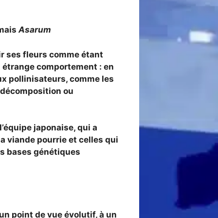
 mais
Asarum
tir ses fleurs comme étant
 cet étrange comportement :
en
x pollinisateurs
, comme les
n décomposition ou
’équipe japonaise, qui a
a viande pourrie et celles qui
es bases génétiques
 d’un point de vue évolutif, à un