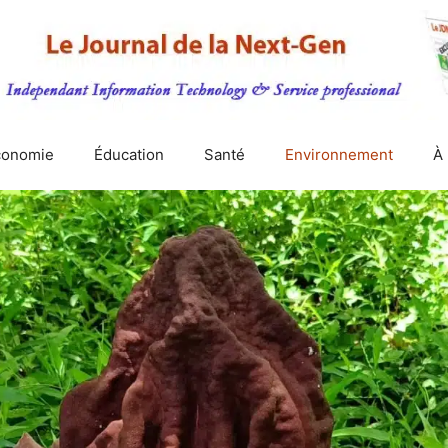
conomie
Éducation
Santé
Environnement
À