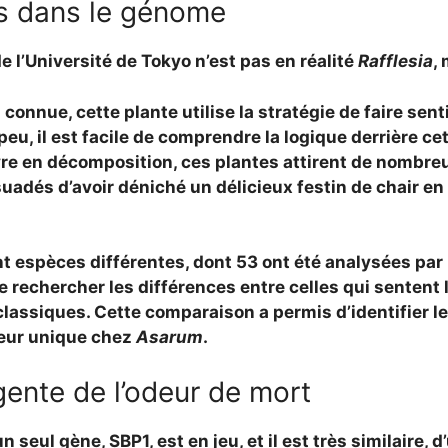
s dans le génome
e l’Université de Tokyo n’est pas en réalité
Rafflesia
,
 connue, cette plante utilise
la stratégie de faire sen
un peu, il est facile de comprendre la logique derrière
e en décomposition, ces plantes attirent de nombreu
uadés d’avoir déniché un délicieux festin de chair e
 espèces différentes, dont 53 ont été analysées par l
e rechercher les différences entre celles qui sentent l
 classiques. Cette comparaison a permis d’identifier
l
eur unique chez
Asarum
.
gente de l’odeur de mort
un seul gène,
SBP1
, est en jeu, et il est très similaire,