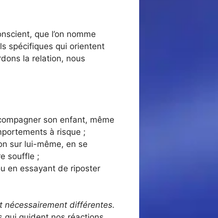
onscient, que l’on nomme
s spécifiques qui orientent
dons la relation, nous
 accompagner son enfant, même
omportements à risque ;
ion sur lui-même, en se
e souffle ;
ou en essayant de riposter
nt nécessairement différentes.
ns qui guident nos réactions