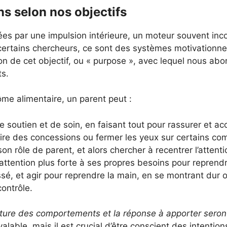
ns selon nos objectifs
ées par une impulsion intérieure, un moteur souvent inc
 certains chercheurs, ce sont des systèmes motivationnel
 de cet objectif, ou « purpose », avec lequel nous abor
s.
me alimentaire, un parent peut :
de soutien et de soin, en faisant tout pour rassurer et
 faire des concessions ou fermer les yeux sur certains c
n rôle de parent, et alors chercher à recentrer l’attent
 attention plus forte à ses propres besoins pour reprendr
sé, et agir pour reprendre la main, en se montrant dur 
contrôle.
 lecture des comportements et la réponse à apporter sero
alable, mais il est crucial d’être conscient des intentio