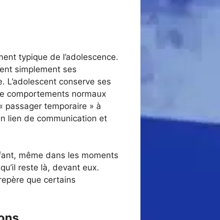
ement typique de l’adolescence.
ètent simplement ses
ée. L’adolescent conserve ses
t de comportements normaux
 « passager temporaire » à
 un lien de communication et
 enfant, même dans les moments
u’il reste là, devant eux.
 repère que certains
ions