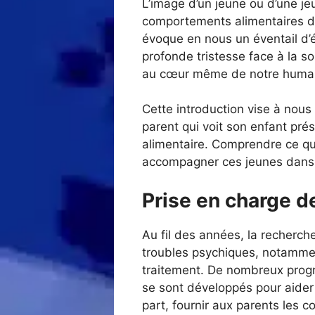
L’image d’un jeune ou d’une je
comportements alimentaires dy
évoque en nous un éventail d’é
profonde tristesse face à la s
au cœur même de notre human
Cette introduction vise à nous
parent qui voit son enfant pré
alimentaire. Comprendre ce que
accompagner ces jeunes dans l
Prise en charge de
Au fil des années, la recherch
troubles psychiques, notammen
traitement. De nombreux prog
se sont développés pour aider l
part, fournir aux parents les c