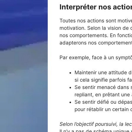
Interpréter nos actio
Toutes nos actions sont motiv
motivation. Selon la vision de
nos comportements. En fonction
adapterons nos comportement
Par exemple, face à un symptô
Maintenir une attitude 
si cela signifie parfois
Se sentir menacé dans so
repliant, en prêtant une
Se sentir défié ou dépas
pour rétablir un certain 
Selon l’objectif poursuivi, la
Il n’y a pas de schéma unique v