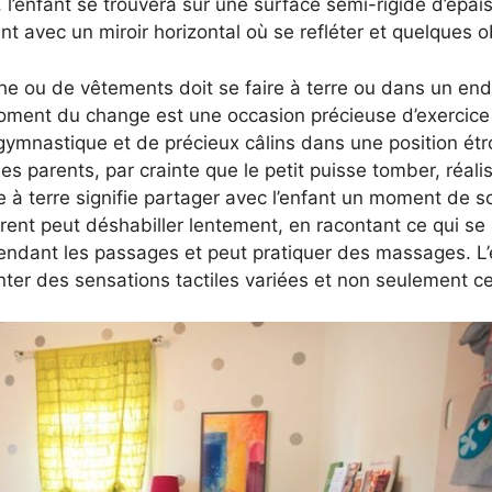
, l’enfant se trouvera sur une surface semi-rigide d’épa
 avec un miroir horizontal où se refléter et quelques ob
ou de vêtements doit se faire à terre ou dans un endro
oment du change est une occasion précieuse d’exercice 
mnastique et de précieux câlins dans une position étro
 parents, par crainte que le petit puisse tomber, réali
 à terre signifie partager avec l’enfant un moment de s
rent peut déshabiller lentement, en racontant ce qui se
pendant les passages et peut pratiquer des massages. L’
ter des sensations tactiles variées et non seulement ce