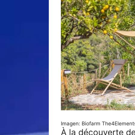
Imagen: Biofarm The4Element
À la découverte de