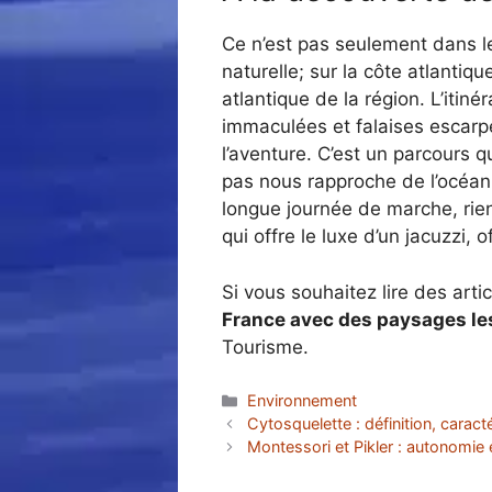
Ce n’est pas seulement dans le
naturelle; sur la côte atlantiq
atlantique de la région. L’itin
immaculées et falaises escarpé
l’aventure. C’est un parcours 
pas nous rapproche de l’océan
longue journée de marche, rie
qui offre le luxe d’un jacuzzi, 
Si vous souhaitez lire des artic
France avec des paysages le
Tourisme.
Catégories
Environnement
Cytosquelette : définition, caract
Montessori et Pikler : autonomie e