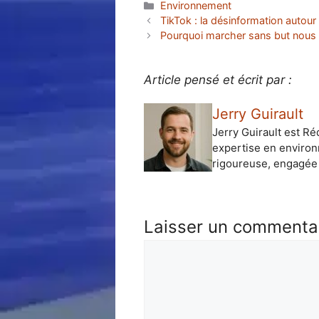
Catégories
Environnement
TikTok : la désinformation autour 
Pourquoi marcher sans but nous 
Article pensé et écrit par :
Jerry Guirault
Jerry Guirault est Ré
expertise en environ
rigoureuse, engagée 
Laisser un commenta
Commentaire