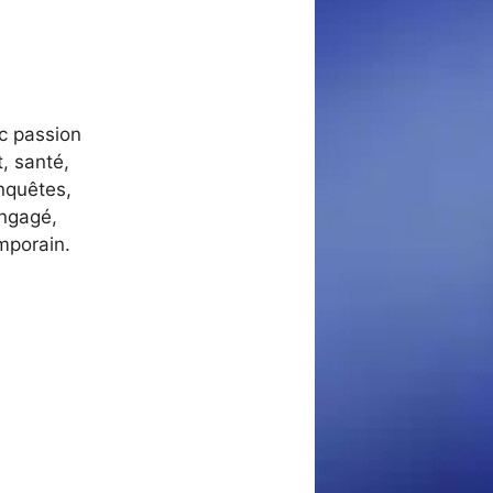
ec passion
, santé,
nquêtes,
engagé,
mporain.