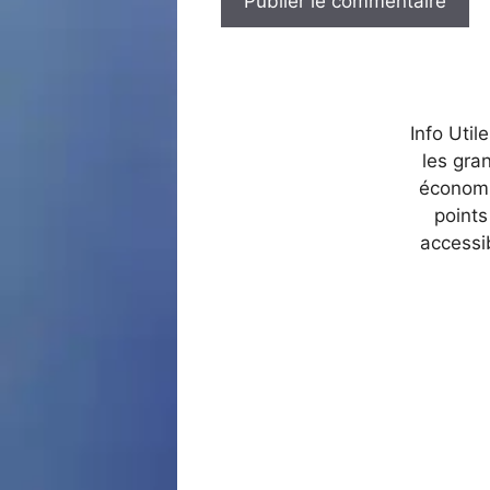
Info Util
les gra
économi
points
accessi