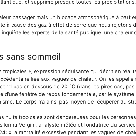
tlantique, et supprime presque toutes les précipitations.
aleur passager mais un blocage atmosphérique à part ent
te à cause des gaz à effet de serre que nous rejetons d
inquiète les experts de la santé publique: une chaleur
es sans sommeil
 tropicales », expression séduisante qui décrit en réali
xcédentaire liée aux vagues de chaleur. On les appelle a
cend pas en dessous de 20 °C (dans les pires cas, pas
rivé d’une fenêtre de repos fondamentale, car le système 
rganisme. Le corps n’a ainsi pas moyen de récupérer du str
les nuits tropicales sont dangereuses pour les personnes
 Ionna Vergini, analyste météo et fondatrice du service
4: «La mortalité excessive pendant les vagues de chale