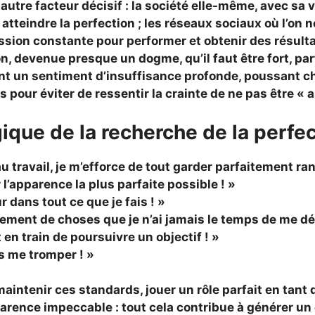
n autre facteur décisif : la société elle-même, avec sa
ur atteindre la perfection ; les réseaux sociaux où l’on
ession constante pour performer et obtenir des résult
n, devenue presque un dogme, qu’il faut être fort, parf
nt un sentiment d’insuffisance profonde, poussant c
 pour éviter de ressentir la crainte de ne pas être « 
ique de la recherche de la perfe
 travail, je m’efforce de tout garder parfaitement ran
 l’apparence la plus parfaite possible ! »
ur dans tout ce que je fais ! »
lement de choses que je n’ai jamais le temps de me dé
n train de poursuivre un objectif ! »
s me tromper ! »
maintenir ces standards, jouer un rôle parfait en tant
parence impeccable : tout cela contribue à générer u