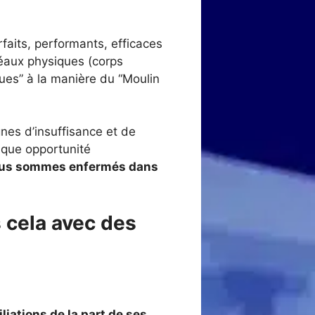
aits, performants, efficaces
déaux physiques (corps
iques” à la manière du “Moulin
nes d’insuffisance et de
aque opportunité
us sommes enfermés dans
s cela avec des
liations
de la part de ses