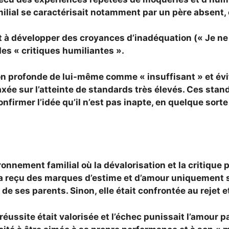
ilial se caractérisait notamment par un
père absent, 
 à développer des croyances d’inadéquation (« Je ne s
es « critiques humiliantes ».
 profonde de lui-même comme « insuffisant » et évite
xée sur l’atteinte de standards très élevés. Ces stan
nfirmer l’idée qu’il n’est pas inapte, en quelque sorte 
onnement familial où la dévalorisation et la critique 
e a reçu des marques d’estime et d’amour uniquement
 de ses parents. Sinon, elle était confrontée au rejet e
ussite était valorisée et l’échec punissait l’amour par