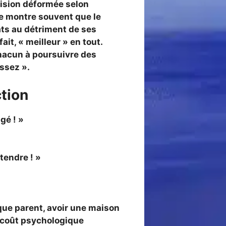
 vision déformée selon
 ne montre souvent que le
ats au détriment de ses
ait, « meilleur » en tout.
hacun à poursuivre des
assez ».
ction
gé ! »
tendre ! »
 que parent, avoir une maison
n coût psychologique