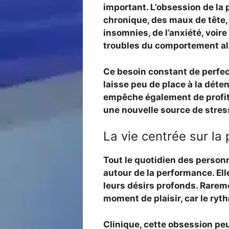
important. L’obsession de la
chronique, des maux de tête, 
insomnies, de l’anxiété, voir
troubles du comportement al
Ce besoin constant de perfecti
laisse peu de place à la déte
empêche également de profite
une nouvelle source de stress
La vie centrée sur la
Tout le quotidien des perso
autour de la performance. Ell
leurs désirs profonds. Rareme
moment de plaisir, car le ryt
Clinique, cette obsession pe