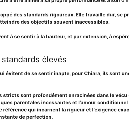
cité à être aimée à sa propre performance et à son « m
eloppé des
standards rigoureux
. Elle travaille dur, se
tteindre des objectifs souvent inaccessibles.
ent à se sentir à la hauteur, et par extension, à espér
 standards élevés
ui évitent de se sentir inapte, pour Chiara, ils sont 
 stricts
sont profondément enracinées dans le vécu 
iques parentales incessantes et l’amour conditionnel 
e référence qui incarnent la rigueur et l’exigence ex
stante de perfection.