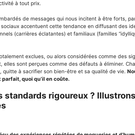
tivité à tout prix.
ardés de messages qui nous incitent à être forts, parf
x sociaux accentuent cette tendance en diffusant des i
nnels (carrières éclatantes) et familiaux (familles “idyll
t totalement exclues, ou alors considérées comme des sig
nt, elles sont perçues comme des défauts à éliminer. Ch
, quitte à sacrifier son bien-être et sa qualité de vie.
No
t parfait, quoi qu’il en coûte.
 standards rigoureux ? Illustron
es
vécu des expériences répétées de
moqueries et d’humi