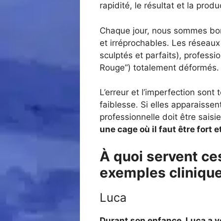
rapidité, le résultat et la produc
Chaque jour, nous sommes bomb
et irréprochables. Les réseau
sculptés et parfaits), professio
Rouge”) totalement déformés.
L’erreur et l’imperfection son
faiblesse. Si elles apparaisse
professionnelle doit être saisie
une cage où il faut être fort e
À quoi servent ces
exemples cliniqu
Luca
Durant son enfance, Luca a 