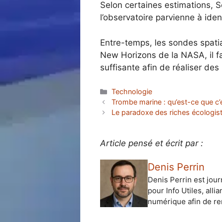
Selon certaines estimations, 
l’observatoire parvienne à iden
Entre-temps, les sondes spati
New Horizons de la NASA, il f
suffisante afin de réaliser des
Catégories
Technologie
Trombe marine : qu’est-ce que c’
Le paradoxe des riches écologiste
Article pensé et écrit par :
Denis Perrin
Denis Perrin est jour
pour Info Utiles, alli
numérique afin de ren