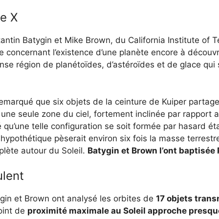
te X
ntin Batygin et Mike Brown, du California Institute of T
concernant l’existence d’une planète encore à découvrir 
nse région de planétoïdes, d’astéroïdes et de glace qui
emarqué que six objets de la ceinture de Kuiper partage
une seule zone du ciel, fortement inclinée par rapport a
 qu’une telle configuration se soit formée par hasard ét
 hypothétique pèserait environ six fois la masse terrestr
lète autour du Soleil.
Batygin et Brown l’ont baptisée
lent
in et Brown ont analysé les orbites de
17 objets tran
point de
proximité maximale au Soleil approche presque 