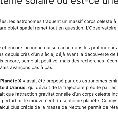
tème solaire ou est-ce une 
es, les astronomes traquent un massif corps céleste à 
rare objet spatial remet tout en question. L’Observatoire
ve et encore inconnue qui se cache dans les profondeurs
s depuis près d’un siècle, déjà avant la découverte de 
is encore, semblait positive, mais des recherches récen
Mais avançons pas à pas.
 Planète X »
avait été proposé par des astronomes émin
ite d’Uranus
, qui déviait de la trajectoire prédite par les
ait que l’attraction gravitationnelle d’un corps céleste 
 — perturbait le mouvement du septième planète. Ce myst
lcul plus précis de la masse de Neptune permit de rétabli