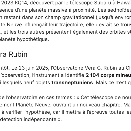
2023 KQ14, découvert par le télescope Subaru à Hawaï
ésence d’une planète massive à proximité. Les sednoïde
 en restant dans son champ gravitationnel (jusqu’à envir
te Neuve influençait leur trajectoire, elle devrait se tro
et les trois autres présentent également des orbites st
planète hypothétique.
era Rubin
ntôt. Le 23 juin 2025, l’Observatoire Vera C. Rubin au Ch
’observation, l’instrument a identifié
2 104 corps mineu
i lesquels neuf objets
transneptuniens
. Mais ce n’est qu
 de l’observatoire en ces termes : « Cet télescope de nou
irectement Planète Neuve, ouvrant un nouveau chapitre. M
t à vérifier l’hypothèse, car il mettra à l’épreuve toutes l
détection indépendante ».