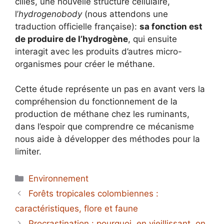
ciliés, une nouvelle structure cellulaire,
l’
hydrogenobody
(nous attendons une
traduction officielle française):
sa fonction est
de produire de l’hydrogène
, qui ensuite
interagit avec les produits d’autres micro-
organismes pour créer le méthane.
Cette étude représente un pas en avant vers la
compréhension du fonctionnement de la
production de méthane chez les ruminants,
dans l’espoir que comprendre ce mécanisme
nous aide à développer des méthodes pour la
limiter.
Catégories
Environnement
Forêts tropicales colombiennes :
caractéristiques, flore et faune
Procrastination : pourquoi, en vieillissant, on