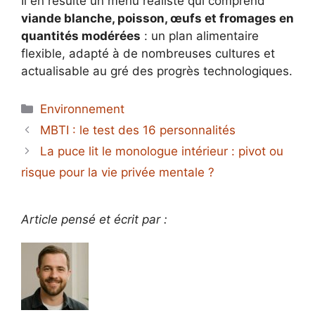
Il en résulte un menu réaliste qui comprend
viande blanche, poisson, œufs et fromages en
quantités modérées
: un plan alimentaire
flexible, adapté à de nombreuses cultures et
actualisable au gré des progrès technologiques.
Catégories
Environnement
MBTI : le test des 16 personnalités
La puce lit le monologue intérieur : pivot ou
risque pour la vie privée mentale ?
Article pensé et écrit par :