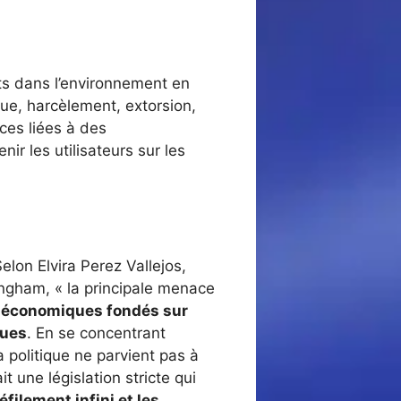
ts dans l’environnement en
ue, harcèlement, extorsion,
ces liées à des
r les utilisateurs sur les
lon Elvira Perez Vallejos,
ingham, « la principale menace
 économiques fondés sur
ques
. En se concentrant
a politique ne parvient pas à
 une législation stricte qui
filement infini et les