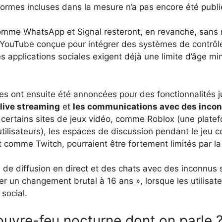
formes incluses dans la mesure n’a pas encore été publi
mme WhatsApp et Signal resteront, en revanche, sans r
YouTube conçue pour intégrer des systèmes de contrôle 
es applications sociales exigent déjà une limite d’âge mi
es ont ensuite été annoncées pour des fonctionnalités j
live streaming
et
les communications avec des inco
 certains sites de jeux vidéo, comme Roblox (une platef
utilisateurs), les espaces de discussion pendant le jeu
t comme Twitch, pourraient être fortement limités par l
 de diffusion en direct et des chats avec des inconnus s
ter un changement brutal à 16 ans », lorsque les utilis
social.
ouvre-feu nocturne dont on parle 