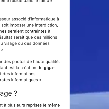
lème réside dans le fait de
sseur associé d’informatique à
 soit imposer une interdiction,
mes seraient contraintes à
sultat serait que des millions
 du visage ou des données
 »
ar des photos de haute qualité,
tant est la création de
giga-
t des informations
rates informatiques ».
cage ?
nt à plusieurs reprises le même