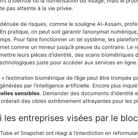
t d’identité ou la numérisation du visage, mais le prob
e pas atteinte à la vie privée.
n dénuée de risques, comme le souligne Al-Assam, profe
En pratique, on peut soit garantir l’anonymat numérique,
s. Pour faire fonctionner un tel système, les platefor
ternet comme un mineur jusqu’à preuve du contraire. Le ré
emettre leurs pièces d’identité, des scans biométriques
technologiques juste pour accéder aux services en ligne.
, « l’estimation biométrique de l’âge peut être trompée p
érées par l’intelligence artificielle. Encore plus inquié
elles sensibles
. Demander des documents d’identité e
créerait des cibles extrêmement attrayantes pour les pi
les entreprises visées par le blo
ube et Snapchat ont réagi à l’interdiction en reformula