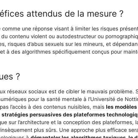
éfices attendus de la mesure ?
e comme une réponse visant à limiter les risques présen
à du contenu violent ou autodestructeur ou pornographiq
s, risques d’abus sexuels sur les mineurs, et dépendan
 et à des algorithmes spécifiquement conçus pour mainteni
ques ?
ux réseaux sociaux est de cibler le mauvais problème. Se
umériques pour la santé mentale à l’Université de Nott
t pas l’accès à des contenus nuisibles, mais
les modèles
es stratégies persuasives des plateformes technologi
ue sur l’architecture et la conception des plateformes, l
rinsèquement plus sûrs. Une approche plus efficace serait
hnologiques à
démanteler les algorithmes toxiques, le dé