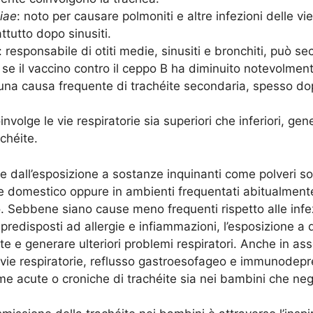
iae
: noto per causare polmoniti e altre infezioni delle vi
ttutto dopo sinusiti.
: responsabile di otiti medie, sinusiti e bronchiti, può 
 se il vaccino contro il ceppo B ha diminuito notevolme
 una causa frequente di trachéite secondaria, spesso dopo
oinvolge le vie respiratorie sia superiori che inferiori, 
achéite.
are dall’esposizione a sostanze inquinanti come polveri sot
te domestico oppure in ambienti frequentati abitualment
hio. Sebbene siano cause meno frequenti rispetto alle in
ti predisposti ad allergie e infiammazioni, l’esposizione 
te e generare ulteriori problemi respiratori. Anche in asse
 vie respiratorie, reflusso gastroesofageo e immunodepr
rme acute o croniche di trachéite sia nei bambini che negl