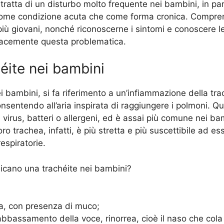
Si tratta di un disturbo molto frequente nei bambini, in pa
a come condizione acuta che come forma cronica. Compren
iù giovani, nonché riconoscerne i sintomi e conoscere l
cacemente questa problematica.
héite nei bambini
i bambini, si fa riferimento a un’infiammazione della trac
consentendo all’aria inspirata di raggiungere i polmoni.
 virus, batteri o allergeni, ed è assai più comune nei bamb
loro trachea, infatti, è più stretta e più suscettibile ad e
respiratorie.
dicano una trachéite nei bambini?
a, con presenza di muco;
abbassamento della voce, rinorrea, cioè il naso che cola