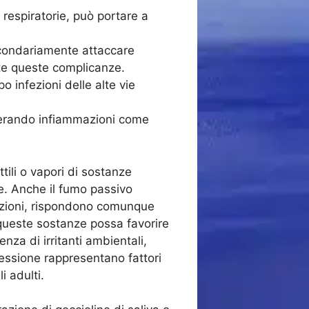
e respiratorie, può portare a
secondariamente attaccare
nte queste complicanze.
 infezioni delle alte vie
generando infiammazioni come
tili o vapori di sostanze
e. Anche il fumo passivo
fezioni, rispondono comunque
a queste sostanze possa favorire
nza di irritanti ambientali,
essione rappresentano fattori
i adulti.