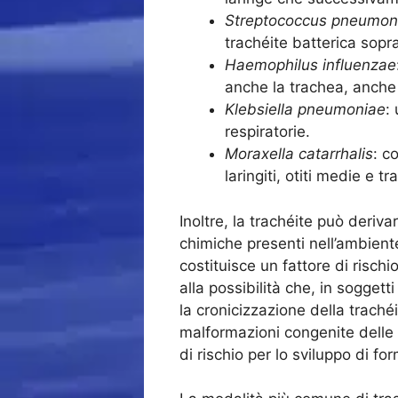
Streptococcus pneumon
trachéite batterica sopra
Haemophilus influenzae
anche la trachea, anche
Klebsiella pneumoniae
:
respiratorie.
Moraxella catarrhalis
: c
laringiti, otiti medie e tr
Inoltre, la trachéite può deriv
chimiche presenti nell’ambien
costituisce un fattore di risc
alla possibilità che, in sogget
la cronicizzazione della trachéi
malformazioni congenite delle
di rischio per lo sviluppo di fo