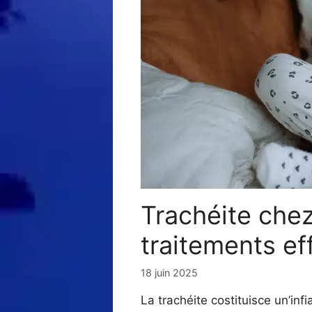
Trachéite chez
traitements ef
18 juin 2025
La trachéite costituisce un’inf