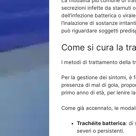
La modalità più comune di trasm
secrezioni infette da starnuti o
dell’infezione batterica o viral
l’inalazione di sostanze irrita
può riguardare soggetti predis
Come si cura la tr
I metodi di trattamento della 
Per la gestione dei sintomi, è 
presenza di mal di gola, propo
primo anno di età, per lenire l
Come già accennato, le modal
Trachéite batterica
: di
severi o persistenti.