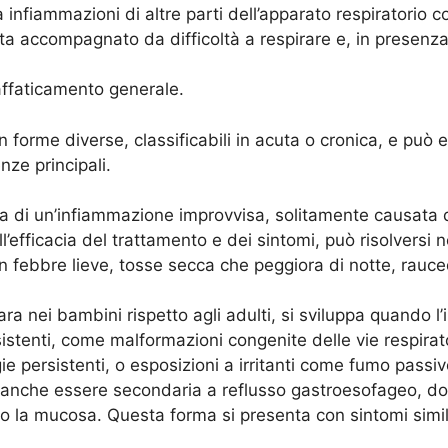
infiammazioni di altre parti dell’apparato respiratorio com
ta accompagnato da difficoltà a respirare e, in presenza
ffaticamento generale.
n forme diverse, classificabili in acuta o cronica, e può e
ze principali.
tta di un’infiammazione improvvisa, solitamente causata d
’efficacia del trattamento e dei sintomi, può risolversi n
n febbre lieve, tosse secca che peggiora di notte, rauced
rara nei bambini rispetto agli adulti, si sviluppa quando 
istenti, come malformazioni congenite delle vie respirato
ie persistenti, o esposizioni a irritanti come fumo passiv
anche essere secondaria a reflusso gastroesofageo, dove
ano la mucosa. Questa forma si presenta con sintomi simili