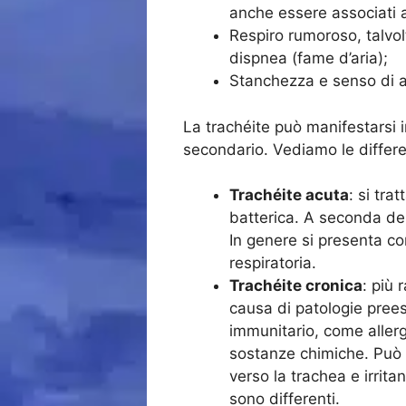
anche essere associati a 
Respiro rumoroso, talvol
dispnea (fame d’aria);
Stanchezza e senso di a
La trachéite può manifestarsi i
secondario. Vediamo le differen
Trachéite acuta
: si tra
batterica. A seconda dell
In genere si presenta co
respiratoria.
Trachéite cronica
: più 
causa di patologie prees
immunitario, come allerg
sostanze chimiche. Può 
verso la trachea e irrit
sono differenti.