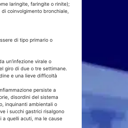
e laringite, faringite o rinite);
 di coinvolgimento bronchiale,
ssere di tipo primario o
a un’infezione virale o
el giro di due o tre settimane.
ine e una lieve difficoltà
l’infiammazione persiste a
rie, disordini del sistema
o, inquinanti ambientali o
 i succhi gastrici risalgono
 a quelli acuti, ma le cause