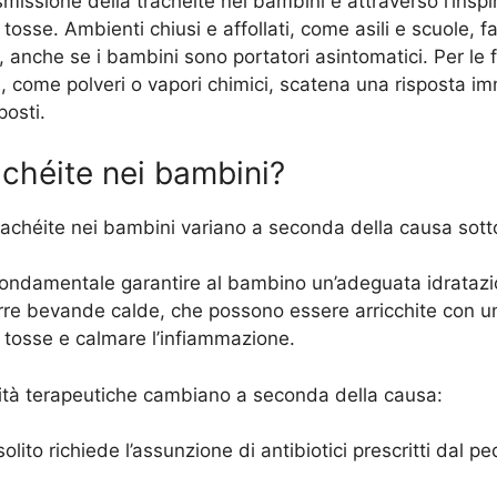
issione della trachéite nei bambini è attraverso l’inspir
 tosse. Ambienti chiusi e affollati, come asili e scuole, fa
e, anche se i bambini sono portatori asintomatici. Per le 
nti, come polveri o vapori chimici, scatena una risposta 
posti.
achéite nei bambini?
trachéite nei bambini variano a seconda della causa sott
fondamentale garantire al bambino un’adeguata idratazione
rre bevande calde, che possono essere arricchite con un
a tosse e calmare l’infiammazione.
ità terapeutiche cambiano a seconda della causa:
 solito richiede l’assunzione di antibiotici prescritti dal p