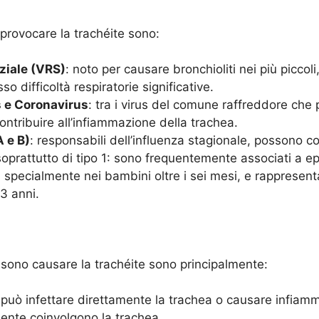
 provocare la trachéite sono:
iziale (VRS)
: noto per causare bronchioliti nei più piccoli
o difficoltà respiratorie significative.
 e Coronavirus
: tra i virus del comune raffreddore che p
contribuire all’infiammazione della trachea.
A e B)
: responsabili dell’influenza stagionale, possono c
soprattutto di tipo 1: sono frequentemente associati a ep
, specialmente nei bambini oltre i sei mesi, e rapprese
 3 anni.
ssono causare la trachéite sono principalmente:
 può infettare direttamente la trachea o causare infiamma
ente coinvolgono la trachea.