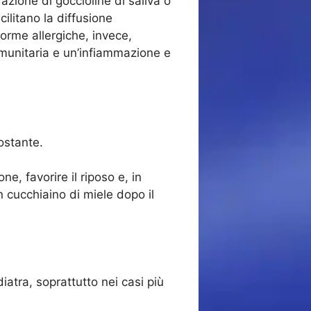
azione di goccioline di saliva o
cilitano la diffusione
forme allergiche, invece,
immunitaria e un’infiammazione e
ostante.
, favorire il riposo e, in
 cucchiaino di miele dopo il
ediatra, soprattutto nei casi più