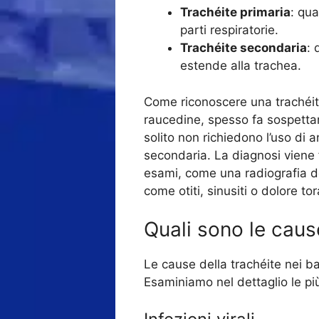
Trachéite primaria
: qu
parti respiratorie.
Trachéite secondaria
: 
estende alla trachea.
Come riconoscere una trachéite
raucedine, spesso fa sospettare
solito non richiedono l’uso di 
secondaria. La diagnosi viene 
esami, come una radiografia del
come otiti, sinusiti o dolore tor
Quali sono le caus
Le cause della trachéite nei ba
Esaminiamo nel dettaglio le più