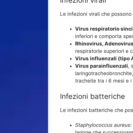
Infezioni virali
Le infezioni virali che possono
Virus respiratorio sinc
inferiori e comporta spess
Rhinovirus, Adenovirus
respiratorie superiori e 
Virus influenzali (tipo 
Virus parainfluenzali
, 
laringotracheobronchite
tracheite tra i 6 mesi e i
Infezioni batteriche
Le infezioni batteriche che po
Staphylococcus aureus
:
laringe che successivam