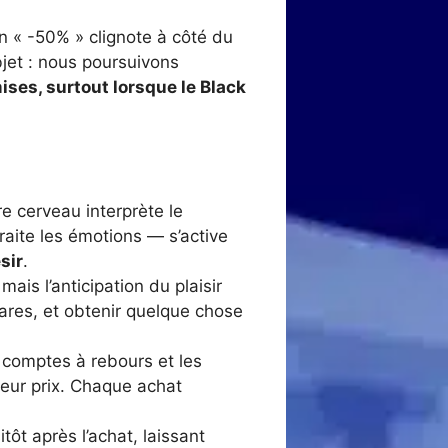
on « -50% » clignote à côté du
jet : nous poursuivons
ises, surtout lorsque le Black
e cerveau interprète le
aite les émotions — s’active
sir
.
ais l’anticipation du plaisir
ares, et obtenir quelque chose
s comptes à rebours et les
leur prix. Chaque achat
tôt après l’achat, laissant