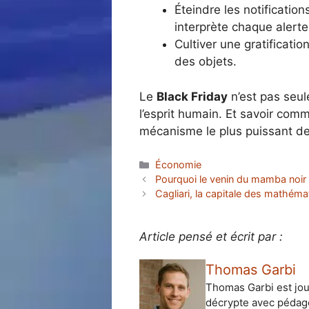
Éteindre les notificatio
interprète chaque alert
Cultiver une gratificati
des objets.
Le
Black Friday
n’est pas seul
l’esprit humain. Et savoir com
mécanisme le plus puissant de 
Catégories
Économie
Pourquoi le venin du mamba noir e
Cagliari, la capitale des mathém
Article pensé et écrit par :
Thomas Garbi
Thomas Garbi est jour
décrypte avec pédag