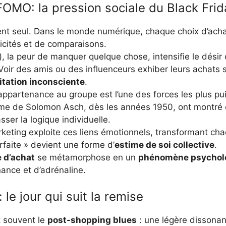
FOMO: la pression sociale du Black Frid
nt seul. Dans le monde numérique, chaque choix d’acha
licités et de comparaisons.
, la peur de manquer quelque chose, intensifie le désir 
oir des amis ou des influenceurs exhiber leurs achats 
itation inconsciente
.
l’appartenance au groupe est l’une des forces les plus pu
me de Solomon Asch, dès les années 1950, ont montré c
ser la logique individuelle.
rketing exploite ces liens émotionnels, transformant cha
parfaite » devient une forme d’
estime de soi collective
.
 d’achat
se métamorphose en un
phénomène psychol
ance et d’adrénaline.
 le jour qui suit la remise
nt souvent le
post-shopping blues
: une légère dissonan