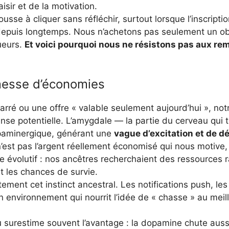
aisir et de la motivation.
sse à cliquer sans réfléchir, surtout lorsque l’inscripti
depuis longtemps. Nous n’achetons pas seulement un ob
ueurs.
Et voici pourquoi nous ne résistons pas aux rem
messe d’économies
rré ou une offre « valable seulement aujourd’hui », notr
potentielle. L’amygdale — la partie du cerveau qui tr
paminergique, générant une
vague d’excitation et de dé
est pas l’argent réellement économisé qui nous motive, m
 évolutif : nos ancêtres recherchaient des ressources r
t les chances de survie.
tement cet instinct ancestral. Les notifications push, le
un environnement qui nourrit l’idée de « chasse » au meil
au surestime souvent l’avantage : la dopamine chute aussi