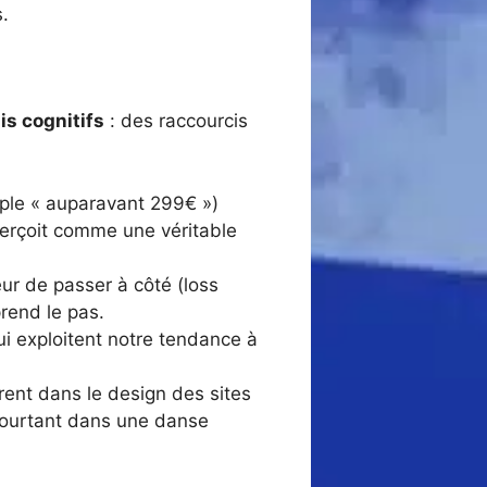
s.
is cognitifs
: des raccourcis
mple « auparavant 299€ »)
 perçoit comme une véritable
peur de passer à côté (loss
rend le pas.
i exploitent notre tendance à
rent dans le design des sites
pourtant dans une danse