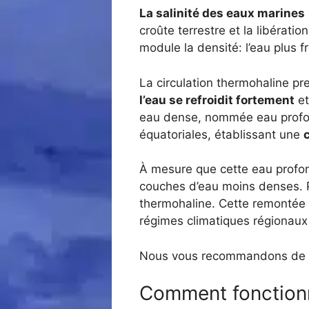
La salinité des eaux marines
croûte terrestre et la libératio
module la densité: l’eau plus f
La circulation thermohaline p
l’eau se refroidit fortement
et
eau dense, nommée eau profond
équatoriales, établissant une
À mesure que cette eau profon
couches d’eau moins denses. P
thermohaline. Cette remontée p
régimes climatiques régionaux
Nous vous recommandons de lire
Comment fonctionne