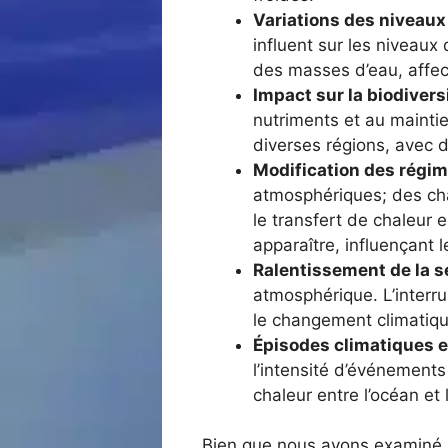
Variations des niveaux 
influent sur les niveaux
des masses d’eau, affec
Impact sur la biodivers
nutriments et au maintie
diverses régions, avec 
Modification des régim
atmosphériques; des cha
le transfert de chaleur 
apparaître, influençant l
Ralentissement de la s
atmosphérique. L’interrup
le changement climatiq
Épisodes climatiques 
l’intensité d’événements
chaleur entre l’océan et
Bien que nous ayons examiné l