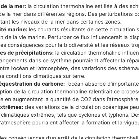
de la mer:
la circulation thermohaline est liée à des sc
 de la mer dans différentes régions. Des perturbations po
tant les niveaux de la mer dans certaines zones.
ité marine:
les courants résultants de cette circulation s
n de la vie marine. Perturber ce flux influencerait la di
des conséquences pour la biodiversité et les réseaux tro
es de précipitations:
la circulation thermohaline influ
ngements dans ce système pourraient affecter la répart
entre l’océan et l’atmosphère, des variations des schéma
es conditions climatiques sur terre.
équestration du carbone:
l’océan absorbe d’important
tion de la circulation thermohaline ralentirait ce proces
ue en augmentant la quantité de CO2 dans l’atmosphère
extrêmes:
des variations de la circulation océanique peu
 climatiques extrêmes, tels que cyclones et typhons. De
 l’atmosphère pourraient affecter la formation et la vig
es conséquences d’un arrêt de la circulation thermohal