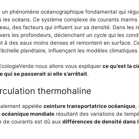
st un phénomène océanographique fondamental qui régule
s les océans. Ce système complexe de courants marins r
’eau, des facteurs qui influent sur sa densité. Dans les 
vers les profondeurs, déclenchant un cycle qui les cond
nt à des eaux moins denses et remontent en surface. Cett
l’échelle planétaire, influençant les modèles climatiques 
 EcologieVerde nous allons vous expliquer
ce qu’est la c
qui se passerait si elle s’arrêtait
.
irculation thermohaline
également appelée
ceinture transportatrice océanique
,
n océanique mondiale
résultant des variations de tempé
 de courants est dû aux
différences de densité dans l