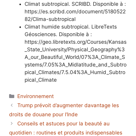
Climat subtropical. SCRIBD. Disponible à :
https://es.scribd.com/document/5180522
82/Clima-subtropical
Climat humide subtropical. LibreTexts
Géosciences. Disponible à :
https://geo.libretexts.org/Courses/Kansas
_State_University/Physical_Geography%3
A_our_Beautiful_World/07%3A_Climate_S
ystems/7.05%3A_Midlatitude_and_Subtro
pical_Climates/7.5.04%3A_Humid_Subtro
pical_Climate
Catégories
Environnement
Trump prévoit d’augmenter davantage les
droits de douane pour l’Inde
Conseils et astuces pour la beauté au
quotidien : routines et produits indispensables