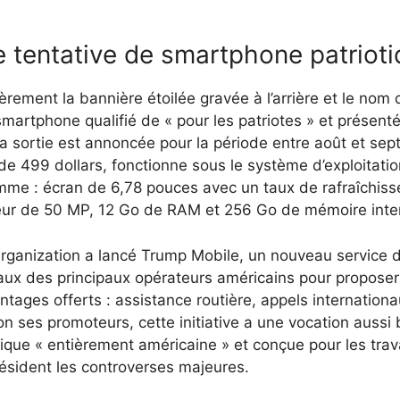
 tentative de smartphone patrioti
èrement la bannière étoilée gravée à l’arrière et le nom 
e smartphone qualifié de « pour les patriotes » et présent
 sortie est annoncée pour la période entre août et se
e 499 dollars, fonctionne sous le système d’exploitation 
e : écran de 6,78 pouces avec un taux de rafraîchissem
teur de 50 MP, 12 Go de RAM et 256 Go de mémoire inte
Organization a lancé Trump Mobile, un nouveau service 
aux des principaux opérateurs américains pour proposer un
ntages offerts : assistance routière, appels internationa
on ses promoteurs, cette initiative a une vocation aussi 
ique « entièrement américaine » et conçue pour les trava
résident les controverses majeures.