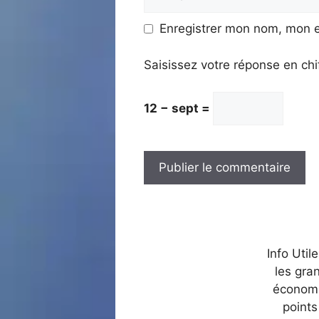
mail
Enregistrer mon nom, mon e
Saisissez votre réponse en chi
12 − sept =
Info Util
les gra
économi
points