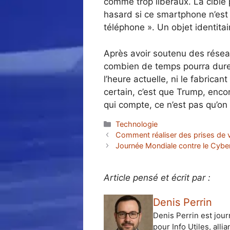
comme trop libéraux. La cible 
hasard si ce smartphone n’est
téléphone ». Un objet identitai
Après avoir soutenu des réseau
combien de temps pourra durer 
l’heure actuelle, ni le fabrica
certain, c’est que Trump, encore
qui compte, ce n’est pas qu’on 
Catégories
Technologie
Comment réaliser des prises de v
Journée Mondiale contre le Cyberha
Article pensé et écrit par :
Denis Perrin
Denis Perrin est jour
pour Info Utiles, alli