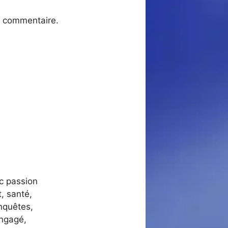
n commentaire.
ec passion
, santé,
nquêtes,
engagé,