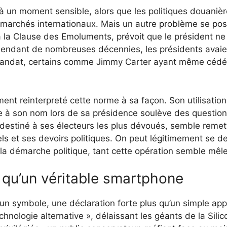
 à un moment sensible, alors que les politiques douaniè
s marchés internationaux. Mais un autre problème se pose 
a la Clause des Emoluments, prévoit que le président ne 
Pendant de nombreuses décennies, les présidents avaient
 mandat, certains comme Jimmy Carter ayant même cédé 
ent reinterpreté cette norme à sa façon. Son utilisatio
e à son nom lors de sa présidence soulève des question
estiné à ses électeurs les plus dévoués, semble remett
els et ses devoirs politiques. On peut légitimement se d
 démarche politique, tant cette opération semble mêle
 qu’un véritable smartphone
un symbole, une déclaration forte plus qu’un simple appa
chnologie alternative », délaissant les géants de la Sili