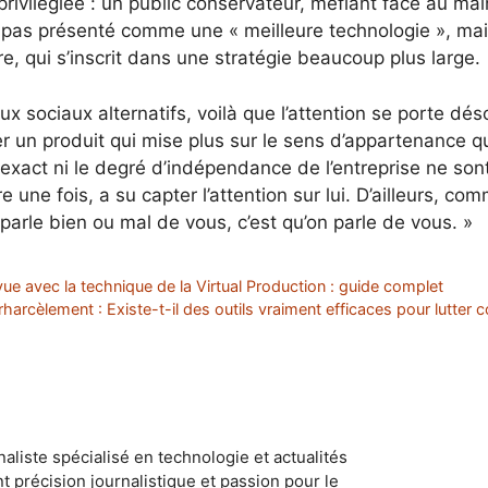
privilégiée : un public conservateur, méfiant face au ma
 pas présenté comme une « meilleure technologie », ma
re, qui s’inscrit dans une stratégie beaucoup plus large.
x sociaux alternatifs, voilà que l’attention se porte dé
un produit qui mise plus sur le sens d’appartenance que
nt exact ni le degré d’indépendance de l’entreprise ne so
 une fois, a su capter l’attention sur lui. D’ailleurs, co
parle bien ou mal de vous, c’est qu’on parle de vous. »
ue avec la technique de la Virtual Production : guide complet
rcèlement : Existe-t-il des outils vraiment efficaces pour lutter co
naliste spécialisé en technologie et actualités
ant précision journalistique et passion pour le