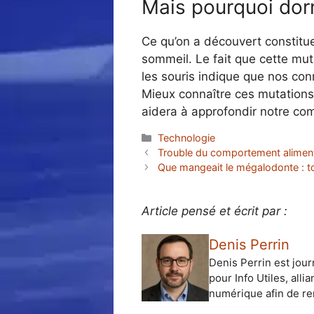
Mais pourquoi dor
Ce qu’on a découvert constitu
sommeil. Le fait que cette mut
les souris indique que nos co
Mieux connaître ces mutations q
aidera à approfondir notre co
Catégories
Technologie
Trouble du comportement alimenta
Que mangeait le mégalodonte : to
Article pensé et écrit par :
Denis Perrin
Denis Perrin est jour
pour Info Utiles, alli
numérique afin de ren