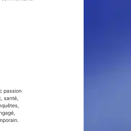
ec passion
, santé,
nquêtes,
engagé,
mporain.