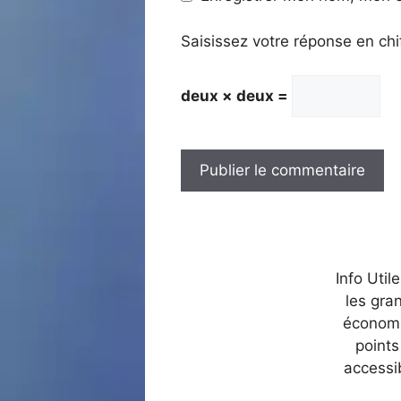
Saisissez votre réponse en chi
deux × deux =
Info Util
les gra
économi
points
accessi