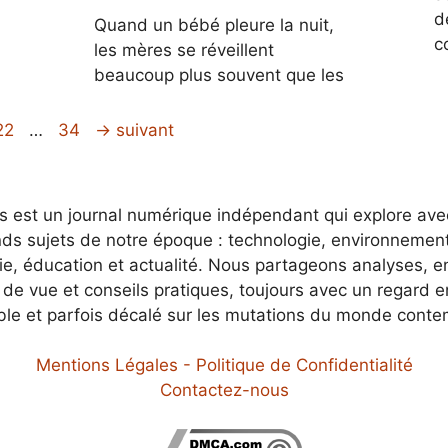
d
Quand un bébé pleure la nuit,
c
les mères se réveillent
beaucoup plus souvent que les
e
Page
Page
22
…
34
→
suivant
es est un journal numérique indépendant qui explore av
nds sujets de notre époque : technologie, environnement
e, éducation et actualité. Nous partageons analyses, e
 de vue et conseils pratiques, toujours avec un regard 
ble et parfois décalé sur les mutations du monde conte
Mentions Légales - Politique de Confidentialité
Contactez-nous