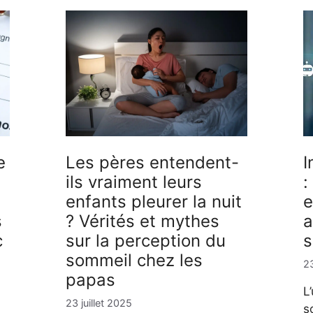
e
Les pères entendent-
I
ils vraiment leurs
:
enfants pleurer la nuit
e
s
? Vérités et mythes
a
c
sur la perception du
s
sommeil chez les
23
papas
L
23 juillet 2025
s