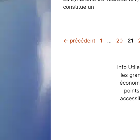
constitue un
Page
Page
Pag
←
précédent
1
…
20
21
Info Util
les gra
économi
points
accessi