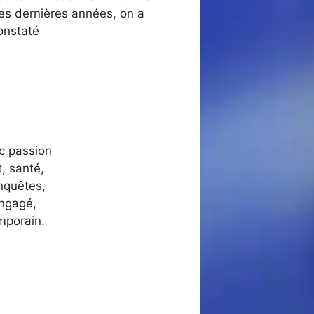
es dernières années, on a
onstaté
ec passion
, santé,
nquêtes,
engagé,
mporain.