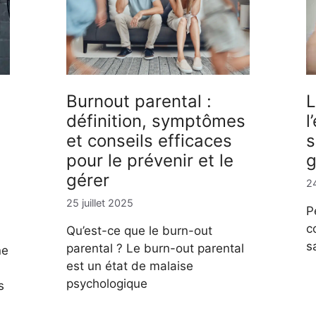
Burnout parental :
L
définition, symptômes
l
et conseils efficaces
s
pour le prévenir et le
g
gérer
24
e
25 juillet 2025
P
c
Qu’est-ce que le burn-out
s
parental ? Le burn-out parental
ne
est un état de malaise
psychologique
s