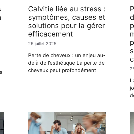
s
Calvitie liée au stress :
P
n
symptômes, causes et
d
solutions pour la gérer
p
efficacement
m
p
26 juillet 2025
s
Perte de cheveux : un enjeu au-
c
delà de l’esthétique La perte de
25
cheveux peut profondément
s
L
j
d