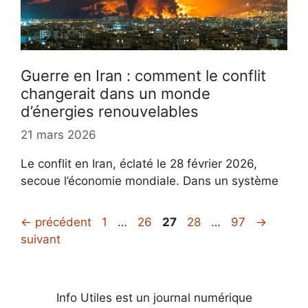
Guerre en Iran : comment le conflit
changerait dans un monde
d’énergies renouvelables
21 mars 2026
Le conflit en Iran, éclaté le 28 février 2026,
secoue l’économie mondiale. Dans un système
Page
Page
Page
Page
Page
←
précédent
1
…
26
27
28
…
97
→
suivant
Info Utiles est un journal numérique