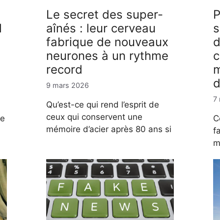
Le secret des super-
P
l
aînés : leur cerveau
s
fabrique de nouveaux
d
neurones à un rythme
c
record
m
d
9 mars 2026
7
Qu’est-ce qui rend l’esprit de
ceux qui conservent une
de
C
mémoire d’acier après 80 ans si
f
m