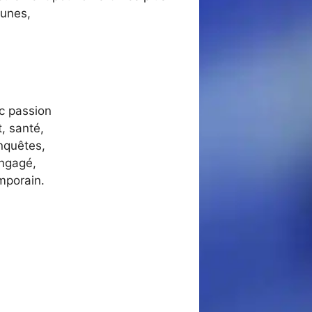
eunes,
ec passion
, santé,
nquêtes,
engagé,
mporain.