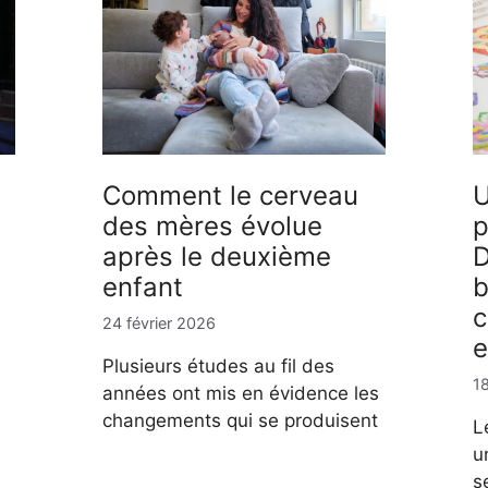
Comment le cerveau
U
des mères évolue
p
après le deuxième
D
enfant
b
c
24 février 2026
e
Plusieurs études au fil des
18
années ont mis en évidence les
changements qui se produisent
L
u
s