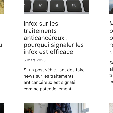
Infox sur les
M
traitements
p
anticancéreux :
p
u
pourquoi signaler les
r
infox est efficace
3
5 mars 2026
S
a
Si un post véhiculant des fake
t
news sur les traitements
e
anticancéreux est signalé
comme potentiellement